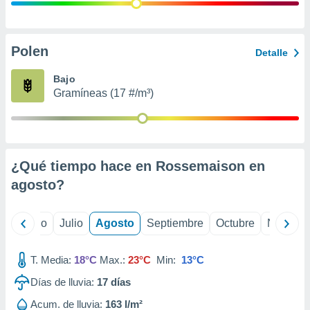
 seleccionar
o.
calización
precisa e
Polen
Detalle
ión mediante
Bajo
, publicidad
Gramíneas (17 #/m³)
dos,
 publicidad
,
ón de
¿Qué tiempo hace en Rossemaison en
 desarrollo
s.
agosto
?
tros 1199
ios
yo
Junio
Julio
Agosto
Septiembre
Octubre
Noviemb
T. Media:
18°C
Max.:
23°C
Min:
13°C
Días de lluvia:
17
días
Acum. de lluvia:
163 l/m²