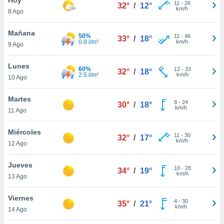
11
-
26
32°
/
12°
km/h
8 Ago
do en
 mismo.
sultar más
Mañana
50%
11
-
46
33°
/
18°
 en nuestra
0.8 l/m²
km/h
9 Ago
 Cookies
y
ualquier
Lunes
60%
12
-
33
32°
/
18°
2.5 l/m²
km/h
10 Ago
ento
 botón
ación de
Martes
8
-
24
30°
/
18°
kies
km/h
11 Ago
 disponible
e nuestra
Miércoles
11
-
30
.
32°
/
17°
km/h
12 Ago
IVAMENTE,
Jueves
10
-
28
34°
/
19°
km/h
13 Ago
as
 a cookies
Viernes
4
-
30
35°
/
21°
km/h
 no aceptar
14 Ago
ón de