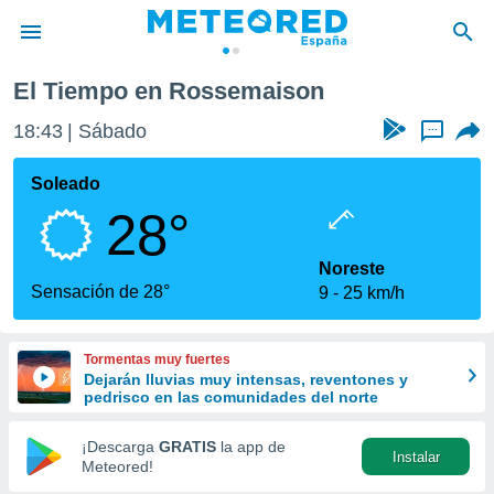
El Tiempo en Rossemaison
privacidad
18:43
Sábado
...
o de
tiempo.com)
borado por
Soleado
es para
28°
ue la
 que se
e calidad.
Noreste
eder a este
Sensación de 28°
9
25 km/h
ediante las
opciones:
Tormentas muy fuertes
ookies y
Dejarán lluvias muy intensas, reventones y
e forma
pedrisco en las comunidades del norte
d digital
¡Descarga
GRATIS
la app de
Instalar
ada, basada
Meteored!
mación