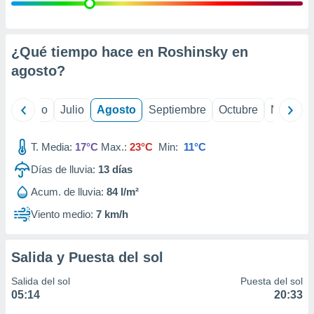
 seleccionar
o.
calización
precisa e
¿Qué tiempo hace en Roshinsky en
ión mediante
agosto
?
, publicidad
yo
Junio
Julio
Agosto
Septiembre
Octubre
Noviemb
dos,
 publicidad
,
T. Media:
17°C
Max.:
23°C
Min:
11°C
ón de
Días de lluvia:
13
días
 desarrollo
s.
Acum. de lluvia:
84 l/m²
tros 1199
Viento medio:
7 km/h
ios
Salida y Puesta del sol
Salida del sol
Puesta del sol
05:14
20:33