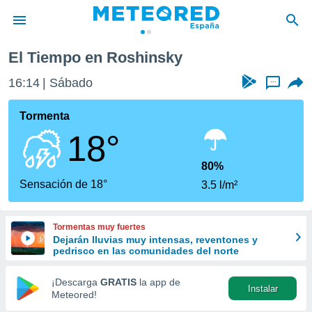
El Tiempo en Roshinsky
privacidad
16:14
Sábado
...
o de
tiempo.com)
borado por
Tormenta
es para
18°
ue la
 que se
e calidad.
80%
eder a este
Sensación de 18°
3.5 l/m²
ediante las
opciones:
Tormentas muy fuertes
ookies y
Dejarán lluvias muy intensas, reventones y
e forma
pedrisco en las comunidades del norte
d digital
¡Descarga
GRATIS
la app de
Instalar
ada, basada
Meteored!
mación