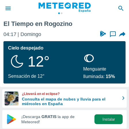
El Tiempo en Rogozino
privacidad
04:17
Domingo
...
o de
tiempo.com)
borado por
Cielo despejado
es para
12°
ue la
 que se
e calidad.
Menguante
eder a este
Sensación de 12°
Iluminada:
15%
ediante las
opciones:
¿Lloverá en el eclipse?
ookies y
Consulta el mapa de nubes y lluvia para el
e forma
miércoles en España
d digital
¡Descarga
GRATIS
la app de
Instalar
ada, basada
Meteored!
mación