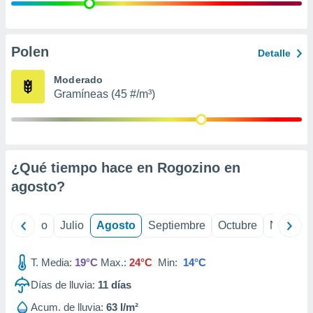
 seleccionar
o.
calización
precisa e
Polen
Detalle
ión mediante
Moderado
, publicidad
Gramíneas (45 #/m³)
dos,
 publicidad
,
ón de
¿Qué tiempo hace en Rogozino en
 desarrollo
s.
agosto
?
tros 1199
ios
yo
Junio
Julio
Agosto
Septiembre
Octubre
Noviemb
T. Media:
19°C
Max.:
24°C
Min:
14°C
Días de lluvia:
11
días
Acum. de lluvia:
63 l/m²