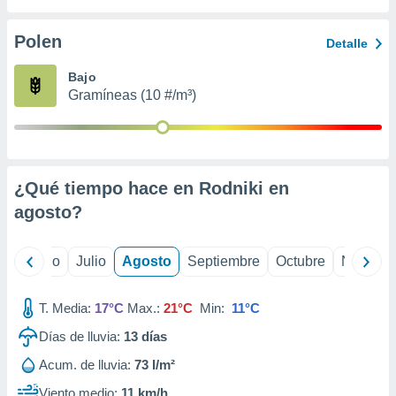
 seleccionar
o.
Polen
Detalle
calización
precisa e
Bajo
ión mediante
Gramíneas (10 #/m³)
, publicidad
dos,
 publicidad
,
¿Qué tiempo hace en Rodniki en
ón de
agosto
?
 desarrollo
s.
tros 1199
yo
Junio
Julio
Agosto
Septiembre
Octubre
Noviemb
ios
T. Media:
17°C
Max.:
21°C
Min:
11°C
Días de lluvia:
13
días
Acum. de lluvia:
73 l/m²
Viento medio:
11 km/h