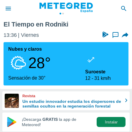
El Tiempo en Rodniki
privacidad
13:36
Viernes
...
o de
tiempo.com)
borado por
Nubes y claros
es para
28°
ue la
 que se
e calidad.
Suroeste
eder a este
Sensación de 30°
12
31 km/h
ediante las
opciones:
Revista
ookies y
Un estudio innovador estudia los dispersores de
e forma
semillas ocultos en la regeneración forestal
d digital
¡Descarga
GRATIS
la app de
Instalar
ada, basada
Meteored!
mación