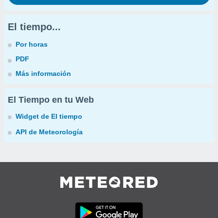
El tiempo...
Por horas
PDF
Más información
El Tiempo en tu Web
Widget de El tiempo
API de Meteorología