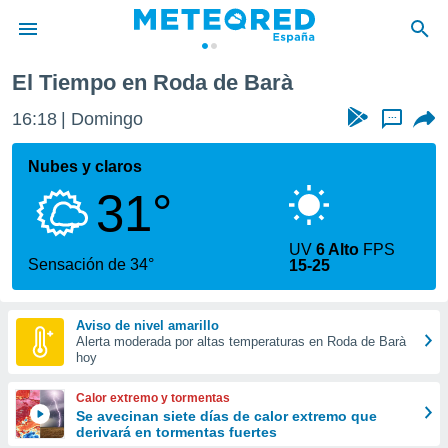
El Tiempo en Roda de Barà
privacidad
16:18
Domingo
...
o de
tiempo.com)
borado por
Nubes y claros
es para
31°
ue la
 que se
e calidad.
UV
6 Alto
FPS
eder a este
Sensación de 34°
15-25
ediante las
opciones:
Aviso de nivel amarillo
ookies y
Alerta moderada por altas temperaturas en Roda de Barà
e forma
hoy
d digital
Calor extremo y tormentas
ada, basada
Se avecinan siete días de calor extremo que
derivará en tormentas fuertes
mación