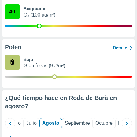
 seleccionar
o.
Aceptable
40
O₃ (100 µg/m³)
calización
precisa e
ión mediante
, publicidad
Polen
Detalle
dos,
 publicidad
Bajo
,
Gramíneas (9 #/m³)
ón de
 desarrollo
s.
tros 1199
ios
¿Qué tiempo hace en Roda de Barà en
agosto
?
yo
Junio
Julio
Agosto
Septiembre
Octubre
Noviemb