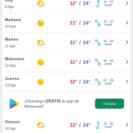
12
-
27
32°
/
24°
km/h
9 Ago
do en
 mismo.
sultar más
Mañana
19
-
37
31°
/
24°
 en nuestra
km/h
10 Ago
 Cookies
y
ualquier
Martes
16
-
34
31°
/
24°
km/h
11 Ago
ento
 botón
ación de
Miércoles
16
-
34
31°
/
24°
kies
km/h
12 Ago
 disponible
e nuestra
Jueves
12
-
28
.
32°
/
24°
km/h
13 Ago
IVAMENTE,
¡Descarga
GRATIS
la app de
Instalar
Meteored!
as
 a cookies
Viernes
 no aceptar
14
-
32
33°
/
24°
km/h
14 Ago
ón de