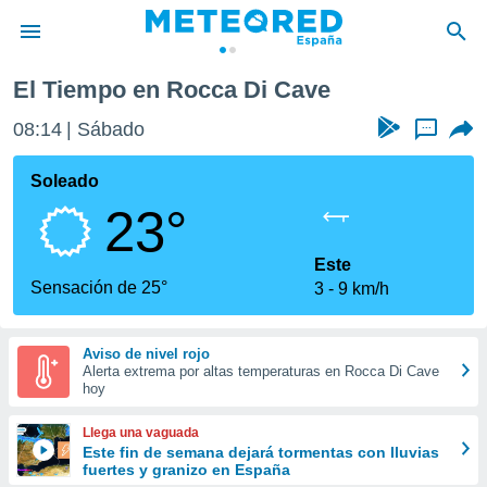
El Tiempo en Rocca Di Cave
privacidad
08:14
Sábado
...
o de
tiempo.com)
borado por
Soleado
es para
23°
ue la
 que se
e calidad.
Este
eder a este
Sensación de 25°
3
9 km/h
ediante las
opciones:
Aviso de nivel rojo
ookies y
Alerta extrema por altas temperaturas en Rocca Di Cave
e forma
hoy
d digital
Llega una vaguada
ada, basada
Este fin de semana dejará tormentas con lluvias
fuertes y granizo en España
mación