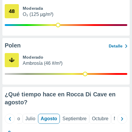
 seleccionar
o.
Moderada
48
O₃ (125 µg/m³)
calización
precisa e
ión mediante
, publicidad
Polen
Detalle
dos,
 publicidad
Moderado
,
Ambrosía (46 #/m³)
ón de
 desarrollo
s.
tros 1199
ios
¿Qué tiempo hace en Rocca Di Cave en
agosto
?
yo
Junio
Julio
Agosto
Septiembre
Octubre
Noviemb