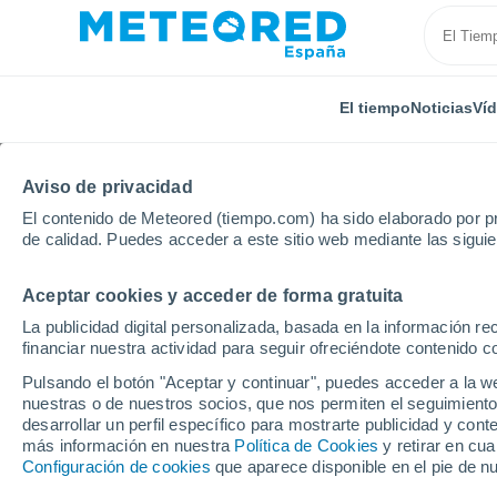
El tiempo
Noticias
Ví
Aviso de privacidad
El contenido de Meteored (tiempo.com) ha sido elaborado por pr
de calidad. Puedes acceder a este sitio web mediante las sigui
Aceptar cookies y acceder de forma gratuita
Inicio
Colombia
Valle del Cauca
Robles
La publicidad digital personalizada, basada en la información r
financiar nuestra actividad para seguir ofreciéndote contenido c
El Tiempo en Robles
Pulsando el botón "Aceptar y continuar", puedes acceder a la w
nuestras o de nuestros socios, que nos permiten el seguimiento
05:34
Jueves
desarrollar un perfil específico para mostrarte publicidad y co
más información en nuestra
Política de Cookies
y retirar en cu
Configuración de cookies
que aparece disponible en el pie de n
Parcialmente nuboso