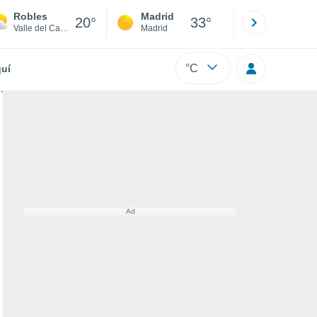
Robles
Madrid
Barcelona
20°
33°
Valle del Cauca
Madrid
Barcelona
°C
uí