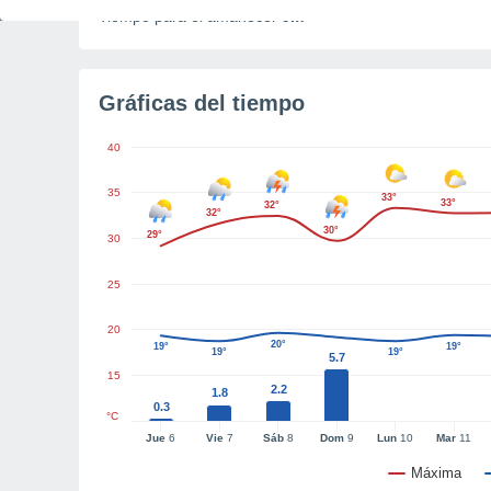
Tiempo para el amanecer
9m
Gráficas del tiempo
40
35
33°
33°
32°
32°
30°
29°
30
25
20
20°
19°
19°
19°
19°
5.7
15
2.2
1.8
0.3
°C
Jue
6
Vie
7
Sáb
8
Dom
9
Lun
10
Mar
11
Máxima