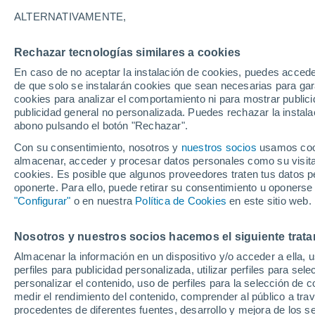
20°
ALTERNATIVAMENTE,
Rechazar tecnologías similares a cookies
Menguant
En caso de no aceptar la instalación de cookies, puedes acced
Iluminada
Sensación de 20°
de que solo se instalarán cookies que sean necesarias para garan
cookies para analizar el comportamiento ni para mostrar publici
publicidad general no personalizada. Puedes rechazar la instala
abono pulsando el botón "Rechazar".
Previsión para el eclipse
Samuel Biener avisa de posibles tormentas y
Con su consentimiento, nosotros y
nuestros socios
usamos cooki
un domo de calor en España
almacenar, acceder y procesar datos personales como su visita e
cookies. Es posible que algunos proveedores traten tus datos pe
El Tiempo 1 - 7 días
Por horas
Actualidad
Mapa d
oponerte. Para ello, puede retirar su consentimiento u oponerse
"Configurar"
o en nuestra
Política de Cookies
en este sitio web.
Nosotros y nuestros socios hacemos el siguiente trata
Mañana
Sábado
D
Hoy
Almacenar la información en un dispositivo y/o acceder a ella, 
7 Ago
8 Ago
6 Ago
perfiles para publicidad personalizada, utilizar perfiles para sele
personalizar el contenido, uso de perfiles para la selección de c
medir el rendimiento del contenido, comprender al público a tra
procedentes de diferentes fuentes, desarrollo y mejora de los se
70%
80%
70%