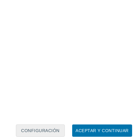
Calendario lunar
Lun
Mar
Mié
Jue
Vie
Sáb
Dom
6
7
8
9
10
11
12
13
14
15
16
17
18
19
CONFIGURACIÓN
ACEPTAR Y CONTINUAR