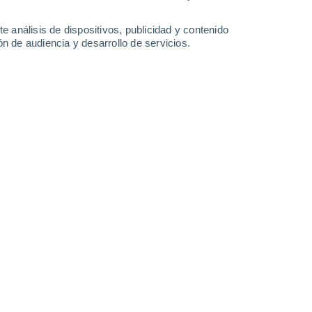
5.7 l/m²
30°
/
19°
33°
/
19°
33°
/
19°
33°
/
19°
e análisis de dispositivos, publicidad y contenido
n de audiencia y desarrollo de servicios.
-
30
km/h
6
-
30
km/h
10
-
34
km/h
4
-
38
km/h
uboso
Oeste
0 Bajo
1
-
5 km/h
FPS:
no
uboso
Este
0 Bajo
1
-
8 km/h
FPS:
no
uboso
Noreste
1 Bajo
4
-
15 km/h
FPS:
no
uboso
Noreste
4 Medio
3
-
17 km/h
FPS:
6-10