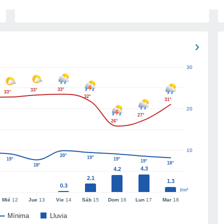
30
33°
33°
33°
32°
31°
20
27°
26°
10
20°
19°
19°
19°
19°
18°
18°
4.3
4.2
2.1
1.3
0.3
l/m²
Mié
12
Jue
13
Vie
14
Sáb
15
Dom
16
Lun
17
Mar
18
Mínima
Lluvia