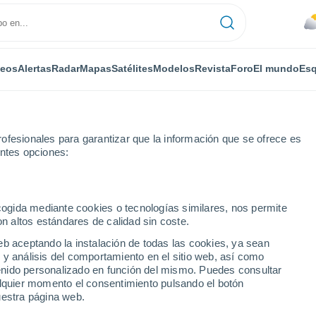
deos
Alertas
Radar
Mapas
Satélites
Modelos
Revista
Foro
El mundo
Esq
ofesionales para garantizar que la información que se ofrece es
entes opciones:
ecogida mediante cookies o tecnologías similares, nos permite
on altos estándares de calidad sin coste.
eb aceptando la instalación de todas las cookies, ya sean
 y análisis del comportamiento en el sitio web, así como
...
ntenido personalizado en función del mismo. Puedes consultar
alquier momento el consentimiento pulsando el botón
Por horas
uestra página web.
Cielos nubosos en las próximas
horas