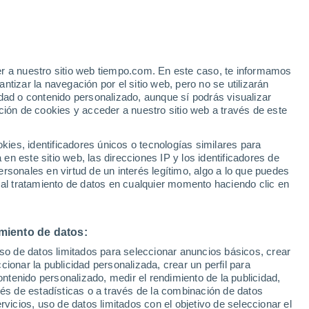
e
er a nuestro sitio web tiempo.com. En este caso, te informamos
:
43%
tizar la navegación por el sitio web, pero no se utilizarán
dad o contenido personalizado, aunque sí podrás visualizar
ción de cookies y acceder a nuestro sitio web a través de este
 de
es, identificadores únicos o tecnologías similares para
n este sitio web, las direcciones IP y los identificadores de
rsonales en virtud de un interés legítimo, algo a lo que puedes
e nubosidad
Radar de lluvia
Satélites
Modelos
 al tratamiento de datos en cualquier momento haciendo clic en
miento de datos:
omingo
Lunes
Martes
Miércoles
uso de datos limitados para seleccionar anuncios básicos, crear
9 Ago
10 Ago
11 Ago
12 Ago
ccionar la publicidad personalizada, crear un perfil para
ontenido personalizado, medir el rendimiento de la publicidad,
vés de estadísticas o a través de la combinación de datos
rvicios, uso de datos limitados con el objetivo de seleccionar el
90%