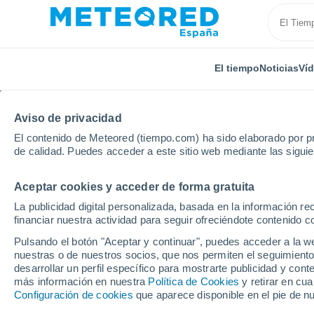
El tiempo
Noticias
Ví
Aviso de privacidad
El contenido de Meteored (tiempo.com) ha sido elaborado por pr
de calidad. Puedes acceder a este sitio web mediante las sigui
Aceptar cookies y acceder de forma gratuita
Inicio
Estados Unidos
Wisconsin
Riplinger
La publicidad digital personalizada, basada en la información r
financiar nuestra actividad para seguir ofreciéndote contenido c
El Tiempo en Riplinger 
Pulsando el botón "Aceptar y continuar", puedes acceder a la w
nuestras o de nuestros socios, que nos permiten el seguimiento
02:20
Sábado
desarrollar un perfil específico para mostrarte publicidad y co
más información en nuestra
Política de Cookies
y retirar en cu
Configuración de cookies
que aparece disponible en el pie de n
Cielo despejado