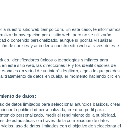
e
er a nuestro sitio web tiempo.com. En este caso, te informamos
:
21%
tizar la navegación por el sitio web, pero no se utilizarán
dad o contenido personalizado, aunque sí podrás visualizar
ción de cookies y acceder a nuestro sitio web a través de este
ias
es, identificadores únicos o tecnologías similares para
n este sitio web, las direcciones IP y los identificadores de
rsonales en virtud de un interés legítimo, algo a lo que puedes
 temperatura
Radar de lluvia
Satélites
Modelos
 al tratamiento de datos en cualquier momento haciendo clic en
miento de datos:
Martes
Miércoles
Jueves
Viernes
uso de datos limitados para seleccionar anuncios básicos, crear
11 Ago
12 Ago
13 Ago
14 Ago
ccionar la publicidad personalizada, crear un perfil para
ontenido personalizado, medir el rendimiento de la publicidad,
vés de estadísticas o a través de la combinación de datos
rvicios, uso de datos limitados con el objetivo de seleccionar el
70%
40%
40%