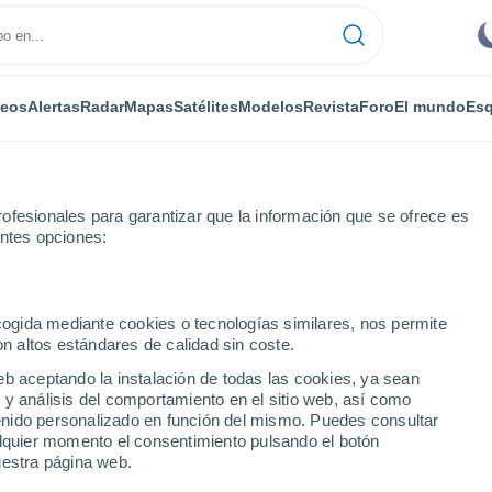
deos
Alertas
Radar
Mapas
Satélites
Modelos
Revista
Foro
El mundo
Esq
ofesionales para garantizar que la información que se ofrece es
entes opciones:
ecogida mediante cookies o tecnologías similares, nos permite
on altos estándares de calidad sin coste.
- WI
eb aceptando la instalación de todas las cookies, ya sean
 y análisis del comportamiento en el sitio web, así como
...
ntenido personalizado en función del mismo. Puedes consultar
alquier momento el consentimiento pulsando el botón
Por horas
uestra página web.
Cielos despejados en las
próximas horas