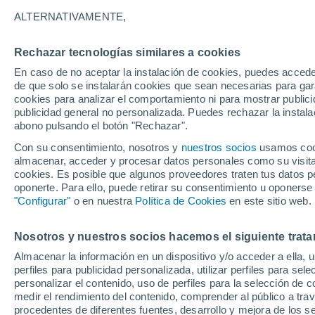
17°
ALTERNATIVAMENTE,
Rechazar tecnologías similares a cookies
Menguant
En caso de no aceptar la instalación de cookies, puedes acced
Iluminada
Sensación de 17°
de que solo se instalarán cookies que sean necesarias para garan
cookies para analizar el comportamiento ni para mostrar publici
publicidad general no personalizada. Puedes rechazar la instala
abono pulsando el botón "Rechazar".
Llega una vaguada
Este fin de semana dejará tormentas con lluv
Con su consentimiento, nosotros y
nuestros socios
usamos cooki
fuertes y granizo en España
almacenar, acceder y procesar datos personales como su visita e
cookies. Es posible que algunos proveedores traten tus datos pe
El Tiempo 1 - 7 días
Por horas
Actualidad
Mapa de
oponerte. Para ello, puede retirar su consentimiento u oponerse
"Configurar"
o en nuestra
Política de Cookies
en este sitio web.
Nosotros y nuestros socios hacemos el siguiente trata
Mañana
Lunes
Hoy
Almacenar la información en un dispositivo y/o acceder a ella, 
9 Ago
10 Ago
8 Ago
perfiles para publicidad personalizada, utilizar perfiles para sele
personalizar el contenido, uso de perfiles para la selección de c
medir el rendimiento del contenido, comprender al público a tra
procedentes de diferentes fuentes, desarrollo y mejora de los se
70%
50%