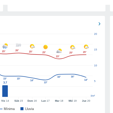
20
15
26°
25°
25°
25°
25°
25°
23°
10
16°
16°
15°
15°
14°
14°
5
3.7
13°
l/m²
Vie
14
Sáb
15
Dom
16
Lun
17
Mar
18
Mié
19
Jue
20
Mínima
Lluvia