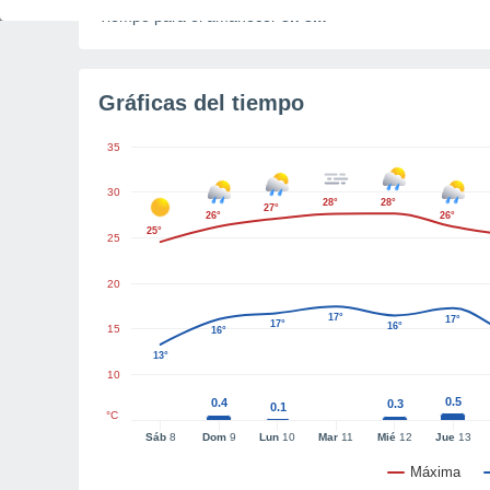
Tiempo para el amanecer
3h 3m
Gráficas del tiempo
35
30
28°
28°
27°
26°
26°
25°
25
20
17°
17°
17°
16°
15
16°
13°
10
0.5
0.4
0.3
0.1
°C
Sáb
8
Dom
9
Lun
10
Mar
11
Mié
12
Jue
13
Máxima