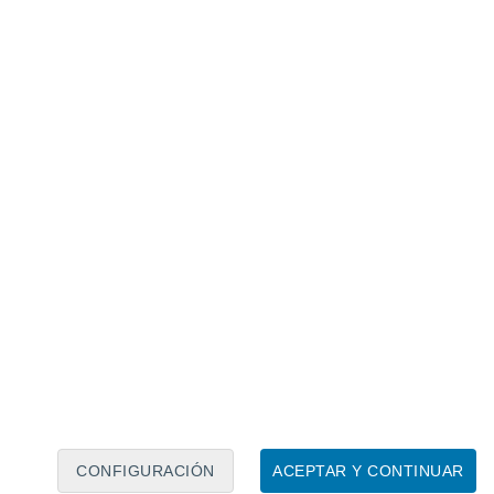
Calendario lunar
Lun
Mar
Mié
Jue
Vie
Sáb
Dom
8
9
10
11
12
13
14
15
16
17
18
19
20
21
CONFIGURACIÓN
ACEPTAR Y CONTINUAR