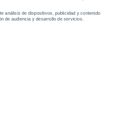
0.3 l/m²
0.5 l/m²
3.7 l/m²
28°
/
17°
28°
/
16°
26°
/
17°
25°
/
15°
e análisis de dispositivos, publicidad y contenido
n de audiencia y desarrollo de servicios.
-
22
km/h
11
-
24
km/h
11
-
25
km/h
12
-
29
km/h
 agosto
Oeste
0 Bajo
12
-
19 km/h
FPS:
no
Noroeste
0 Bajo
12
-
20 km/h
FPS:
no
Noroeste
0 Bajo
12
-
21 km/h
FPS:
no
Noroeste
1 Bajo
11
-
22 km/h
FPS:
no