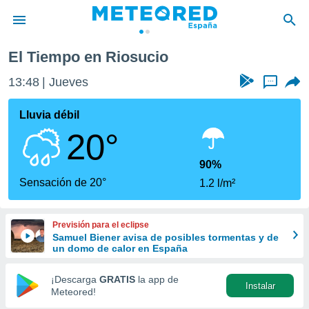
El Tiempo en Riosucio
privacidad
13:48
Jueves
...
o de
tiempo.com)
borado por
Lluvia débil
es para
20°
ue la
 que se
e calidad.
90%
eder a este
Sensación de 20°
1.2 l/m²
ediante las
opciones:
Previsión para el eclipse
ookies y
Samuel Biener avisa de posibles tormentas y de
e forma
un domo de calor en España
d digital
¡Descarga
GRATIS
la app de
Instalar
ada, basada
Meteored!
mación