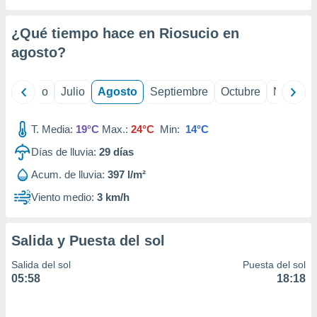
 seleccionar
o.
¿Qué tiempo hace en Riosucio en
calización
precisa e
agosto
?
ión mediante
, publicidad
yo
Junio
Julio
Agosto
Septiembre
Octubre
Noviemb
dos,
T. Media:
19°C
Max.:
24°C
Min:
14°C
 publicidad
,
Días de lluvia:
29
días
ón de
 desarrollo
Acum. de lluvia:
397 l/m²
s.
Viento medio:
3 km/h
tros 1199
ios
Salida y Puesta del sol
Salida del sol
Puesta del sol
05:58
18:18