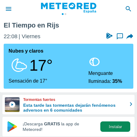
El Tiempo en Rijs
privacidad
22:08
Viernes
...
o de
tiempo.com)
borado por
Nubes y claros
es para
17°
ue la
 que se
e calidad.
Menguante
eder a este
Sensación de 17°
Iluminada:
35%
ediante las
opciones:
Tormentas fuertes
ookies y
Esta tarde las tormentas dejarán fenómenos
e forma
adversos en 6 comunidades
d digital
¡Descarga
GRATIS
la app de
Instalar
ada, basada
Meteored!
mación