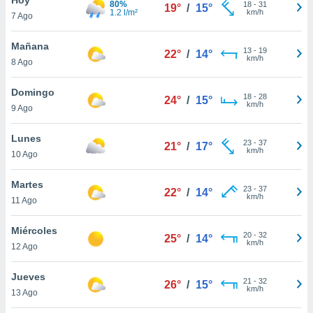
80%
18
-
31
19°
/
15°
1.2 l/m²
km/h
7 Ago
do en
 mismo.
sultar más
Mañana
13
-
19
22°
/
14°
 en nuestra
km/h
8 Ago
 Cookies
y
ualquier
Domingo
18
-
28
24°
/
15°
km/h
9 Ago
ento
 botón
ación de
Lunes
23
-
37
21°
/
17°
kies
km/h
10 Ago
 disponible
e nuestra
Martes
23
-
37
.
22°
/
14°
km/h
11 Ago
IVAMENTE,
Miércoles
20
-
32
25°
/
14°
km/h
12 Ago
as
 a cookies
Jueves
21
-
32
26°
/
15°
km/h
 no aceptar
13 Ago
ón de