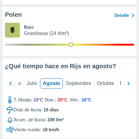
 seleccionar
o.
Polen
Detalle
calización
precisa e
Bajo
ión mediante
Gramíneas (24 #/m³)
, publicidad
dos,
 publicidad
,
¿Qué tiempo hace en Rijs en
agosto
?
ón de
 desarrollo
s.
yo
Junio
Julio
Agosto
Septiembre
Octubre
Noviemb
tros 1199
ios
T. Media:
18°C
Max.:
20°C
Min:
16°C
Días de lluvia:
16
días
Acum. de lluvia:
109 l/m²
Viento medio:
18 km/h