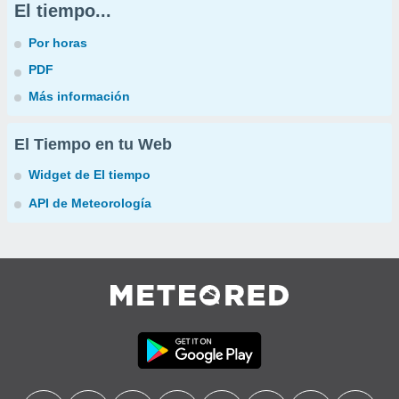
El tiempo...
Por horas
PDF
Más información
El Tiempo en tu Web
Widget de El tiempo
API de Meteorología