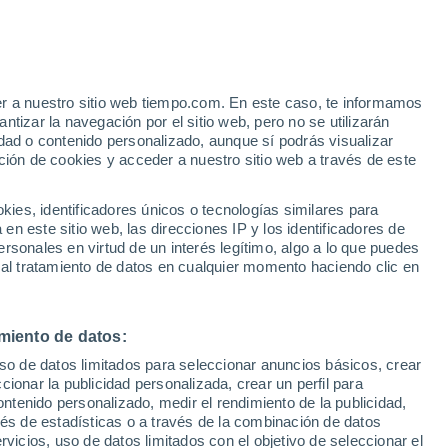
er a nuestro sitio web tiempo.com. En este caso, te informamos
h
tizar la navegación por el sitio web, pero no se utilizarán
dad o contenido personalizado, aunque sí podrás visualizar
ción de cookies y acceder a nuestro sitio web a través de este
ias
es, identificadores únicos o tecnologías similares para
n este sitio web, las direcciones IP y los identificadores de
rsonales en virtud de un interés legítimo, algo a lo que puedes
 lluvia
Radar de lluvia
Satélites
Modelos
 al tratamiento de datos en cualquier momento haciendo clic en
miento de datos:
Martes
Miércoles
Jueves
Viernes
uso de datos limitados para seleccionar anuncios básicos, crear
11 Ago
12 Ago
13 Ago
14 Ago
ccionar la publicidad personalizada, crear un perfil para
ontenido personalizado, medir el rendimiento de la publicidad,
vés de estadísticas o a través de la combinación de datos
rvicios, uso de datos limitados con el objetivo de seleccionar el
50%