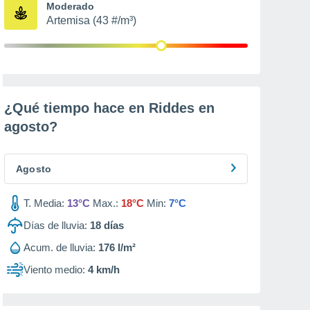
Moderado
Artemisa (43 #/m³)
¿Qué tiempo hace en Riddes en
agosto
?
Agosto
T. Media:
13°C
Max.:
18°C
Min:
7°C
Días de lluvia:
18
días
Acum. de lluvia:
176 l/m²
Viento medio:
4 km/h