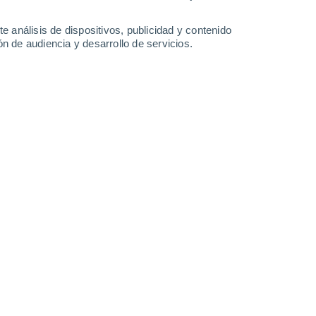
1 l/m²
32°
/
18°
34°
/
18°
35°
/
19°
35°
/
20°
e análisis de dispositivos, publicidad y contenido
n de audiencia y desarrollo de servicios.
-
34
km/h
6
-
38
km/h
6
-
36
km/h
6
-
41
km/h
Noreste
0 Bajo
3
-
15 km/h
FPS:
no
Este
0 Bajo
3
-
16 km/h
FPS:
no
Noreste
1 Bajo
2
-
18 km/h
FPS:
no
Oeste
5 Medio
1
-
23 km/h
FPS:
6-10