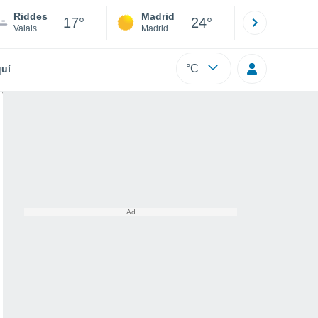
Riddes
Madrid
Barcelona
17°
24°
Valais
Madrid
Barcelona
°C
uí