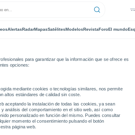
deos
Alertas
Radar
Mapas
Satélites
Modelos
Revista
Foro
El mundo
Esq
ofesionales para garantizar que la información que se ofrece es
entes opciones:
ecogida mediante cookies o tecnologías similares, nos permite
on altos estándares de calidad sin coste.
eb aceptando la instalación de todas las cookies, ya sean
 y análisis del comportamiento en el sitio web, así como
...
ntenido personalizado en función del mismo. Puedes consultar
alquier momento el consentimiento pulsando el botón
Por horas
uestra página web.
Intervalos nubosos en las
próximas horas