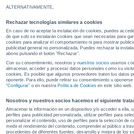
17°
ALTERNATIVAMENTE,
Rechazar tecnologías similares a cookies
Noreste
En caso de no aceptar la instalación de cookies, puedes acced
Sensación de 17°
3
-
15 km/
de que solo se instalarán cookies que sean necesarias para garan
cookies para analizar el comportamiento ni para mostrar publici
publicidad general no personalizada. Puedes rechazar la instala
abono pulsando el botón "Rechazar".
Llega una vaguada
Este fin de semana dejará tormentas con lluv
Con su consentimiento, nosotros y
nuestros socios
usamos cooki
fuertes y granizo en España
almacenar, acceder y procesar datos personales como su visita e
cookies. Es posible que algunos proveedores traten tus datos pe
El Tiempo 1 - 7 días
Por horas
Actualidad
Mapa de
oponerte. Para ello, puede retirar su consentimiento u oponerse
"Configurar"
o en nuestra
Política de Cookies
en este sitio web.
Nosotros y nuestros socios hacemos el siguiente trata
Mañana
Lunes
Hoy
Almacenar la información en un dispositivo y/o acceder a ella, 
9 Ago
10 Ago
8 Ago
perfiles para publicidad personalizada, utilizar perfiles para sele
personalizar el contenido, uso de perfiles para la selección de c
medir el rendimiento del contenido, comprender al público a tra
procedentes de diferentes fuentes, desarrollo y mejora de los se
70%
70%