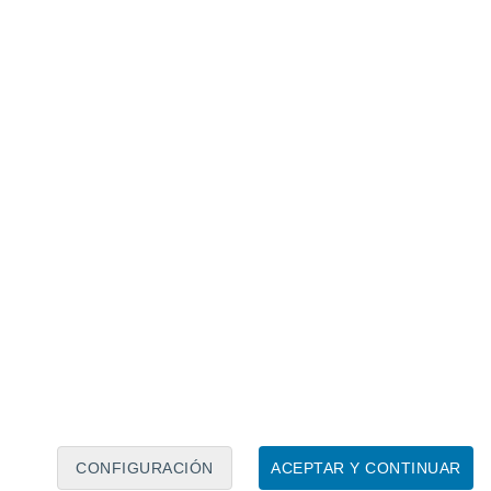
Calendario lunar
Lun
Mar
Mié
Jue
Vie
Sáb
Dom
8
9
10
11
12
13
14
15
16
17
18
19
20
21
CONFIGURACIÓN
ACEPTAR Y CONTINUAR