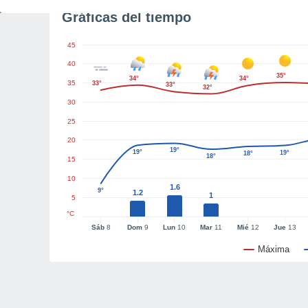
Gráficas del tiempo
45
40
35°
34°
34°
35
33°
33°
32°
30
25
20
19°
19°
19°
18°
18°
15
10
1.6
9°
1.2
1
5
°C
Sáb
8
Dom
9
Lun
10
Mar
11
Mié
12
Jue
13
Máxima