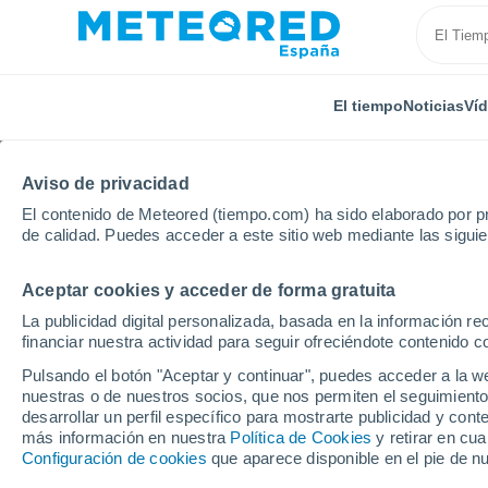
El tiempo
Noticias
Ví
Aviso de privacidad
El contenido de Meteored (tiempo.com) ha sido elaborado por pr
de calidad. Puedes acceder a este sitio web mediante las sigui
Aceptar cookies y acceder de forma gratuita
Inicio
Suiza
Valais
Riddes
La publicidad digital personalizada, basada en la información r
financiar nuestra actividad para seguir ofreciéndote contenido c
El Tiempo en Riddes
Pulsando el botón "Aceptar y continuar", puedes acceder a la w
nuestras o de nuestros socios, que nos permiten el seguimiento
06:37
Sábado
desarrollar un perfil específico para mostrarte publicidad y co
más información en nuestra
Política de Cookies
y retirar en cu
Configuración de cookies
que aparece disponible en el pie de n
Neblina