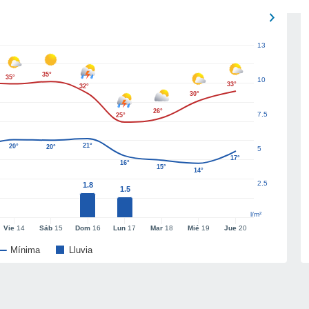
13
35°
35°
10
33°
32°
30°
26°
7.5
25°
21°
20°
20°
5
17°
16°
15°
14°
2.5
1.8
1.5
l/m²
Vie
14
Sáb
15
Dom
16
Lun
17
Mar
18
Mié
19
Jue
20
Mínima
Lluvia