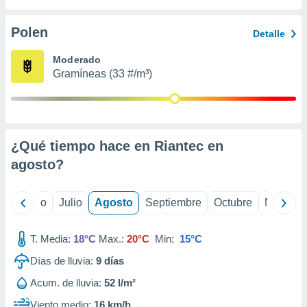
 seleccionar
o.
Polen
Detalle
calización
precisa e
Moderado
ión mediante
Gramíneas (33 #/m³)
, publicidad
dos,
 publicidad
,
¿Qué tiempo hace en Riantec en
ón de
agosto
?
 desarrollo
s.
tros 1199
yo
Junio
Julio
Agosto
Septiembre
Octubre
Noviemb
ios
T. Media:
18°C
Max.:
20°C
Min:
15°C
Días de lluvia:
9
días
Acum. de lluvia:
52 l/m²
Viento medio:
16 km/h