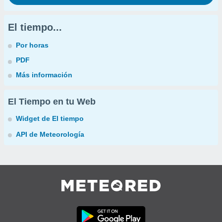
El tiempo...
Por horas
PDF
Más información
El Tiempo en tu Web
Widget de El tiempo
API de Meteorología