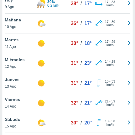
30%
17
-
33
28°
/
17°
0.2 l/m²
km/h
9 Ago
do en
 mismo.
sultar más
Mañana
17
-
30
26°
/
17°
 en nuestra
km/h
10 Ago
 Cookies
y
ualquier
Martes
17
-
29
30°
/
18°
km/h
11 Ago
ento
 botón
ación de
Miércoles
14
-
29
31°
/
23°
kies
km/h
12 Ago
 disponible
e nuestra
Jueves
15
-
33
.
31°
/
21°
km/h
13 Ago
IVAMENTE,
Viernes
21
-
39
32°
/
21°
km/h
14 Ago
as
 a cookies
Sábado
18
-
38
30°
/
20°
km/h
 no aceptar
15 Ago
ón de