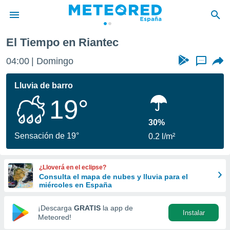
El Tiempo en Riantec
privacidad
04:00
Domingo
...
o de
tiempo.com)
borado por
Lluvia de barro
es para
19°
ue la
 que se
e calidad.
30%
eder a este
Sensación de 19°
0.2 l/m²
ediante las
opciones:
¿Lloverá en el eclipse?
ookies y
Consulta el mapa de nubes y lluvia para el
e forma
miércoles en España
d digital
¡Descarga
GRATIS
la app de
Instalar
ada, basada
Meteored!
mación