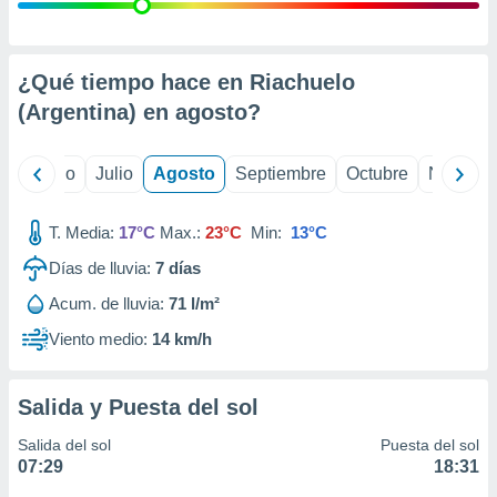
 seleccionar
o.
calización
precisa e
¿Qué tiempo hace en Riachuelo
ión mediante
(Argentina) en
agosto
?
, publicidad
yo
Junio
Julio
Agosto
Septiembre
Octubre
Noviemb
dos,
 publicidad
,
T. Media:
17°C
Max.:
23°C
Min:
13°C
ón de
Días de lluvia:
7
días
 desarrollo
s.
Acum. de lluvia:
71 l/m²
tros 1199
Viento medio:
14 km/h
ios
Salida y Puesta del sol
Salida del sol
Puesta del sol
07:29
18:31