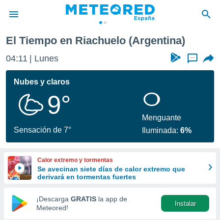
El Tiempo en Riachuelo (Argentina)
privacidad
04:11
Lunes
...
o de
tiempo.com)
borado por
Nubes y claros
es para
9°
ue la
 que se
e calidad.
Menguante
eder a este
Sensación de 7°
Iluminada:
6%
ediante las
opciones:
Calor extremo y tormentas
ookies y
Se avecinan siete días de calor extremo que
e forma
derivará en tormentas fuertes
d digital
¡Descarga
GRATIS
la app de
Instalar
ada, basada
Meteored!
mación