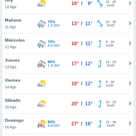
22
-
45
16°
/
9°
km/h
10 Ago
do en
 mismo.
sultar más
Mañana
70%
15
-
30
13°
/
11°
 en nuestra
1.5 l/m²
km/h
11 Ago
 Cookies
y
ualquier
Miércoles
70%
9
-
19
16°
/
11°
4.6 l/m²
km/h
12 Ago
ento
 botón
ación de
Jueves
80%
14
-
29
17°
/
12°
kies
1.4 l/m²
km/h
13 Ago
 disponible
e nuestra
Viernes
8
-
18
.
19°
/
12°
km/h
14 Ago
IVAMENTE,
Sábado
10
-
20
20°
/
13°
km/h
15 Ago
as
 a cookies
Domingo
80%
15
-
36
27°
/
16°
6.8 l/m²
km/h
 no aceptar
16 Ago
ón de