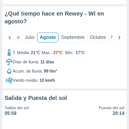
 seleccionar
o.
¿Qué tiempo hace en Rewey - WI en
calización
precisa e
agosto
?
ión mediante
, publicidad
yo
Junio
Julio
Agosto
Septiembre
Octubre
Noviemb
dos,
T. Media:
21°C
Max.:
27°C
Min:
17°C
 publicidad
,
Días de lluvia:
11
días
ón de
 desarrollo
Acum. de lluvia:
99 l/m²
s.
Viento medio:
10 km/h
tros 1199
ios
Salida y Puesta del sol
Salida del sol
Puesta del sol
05:59
20:14