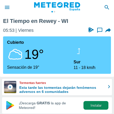
El Tiempo en Rewey - WI
privacidad
05:53
Viernes
...
o de
tiempo.com)
borado por
Cubierto
es para
19°
ue la
 que se
e calidad.
Sur
eder a este
Sensación de 19°
11
18 km/h
ediante las
opciones:
Tormentas fuertes
ookies y
Esta tarde las tormentas dejarán fenómenos
e forma
adversos en 6 comunidades
d digital
¡Descarga
GRATIS
la app de
Instalar
ada, basada
Meteored!
mación