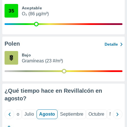
 seleccionar
o.
Aceptable
35
O₃ (86 µg/m³)
calización
precisa e
ión mediante
, publicidad
Polen
Detalle
dos,
 publicidad
Bajo
,
Gramíneas (23 #/m³)
ón de
 desarrollo
s.
tros 1199
ios
¿Qué tiempo hace en Revillalcón en
agosto
?
yo
Junio
Julio
Agosto
Septiembre
Octubre
Noviemb