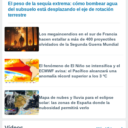
El peso de la sequía extrema: cómo bombear agua
del subsuelo está desplazando el eje de rotación
terrestre
Los megaincendios en el sur de Francia
hacen estallar a más de 400 proyectiles
olvidados de la Segunda Guerra Mundial
El fenómeno de El Niño se intensifica y el
ECMWF avisa: el Pacífico alcanzará una
anomalía récord superior a los 3 ºC
Mapa de nubes y lluvia para el eclipse
solar: las zonas de España donde la
nubosidad permitirá verlo
Vídeos