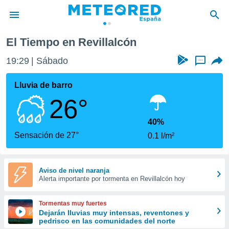
El Tiempo en Revillalcón
privacidad
19:29
Sábado
...
o de
tiempo.com)
borado por
Lluvia de barro
es para
26°
ue la
 que se
e calidad.
40%
eder a este
Sensación de 27°
0.1 l/m²
ediante las
opciones:
ookies y
Aviso de nivel naranja
Alerta importante por tormenta en Revillalcón hoy
e forma
d digital
Tormentas muy fuertes
ada, basada
Dejarán lluvias muy intensas, reventones y
pedrisco en las comunidades del norte
mación