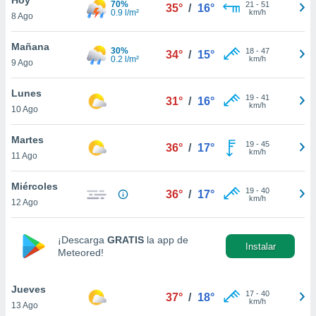
70%
21
-
51
35°
/
16°
0.9 l/m²
km/h
8 Ago
do en
 mismo.
sultar más
Mañana
30%
18
-
47
34°
/
15°
 en nuestra
0.2 l/m²
km/h
9 Ago
 Cookies
y
ualquier
Lunes
19
-
41
31°
/
16°
km/h
10 Ago
ento
 botón
ación de
Martes
19
-
45
36°
/
17°
kies
km/h
11 Ago
 disponible
e nuestra
Miércoles
19
-
40
.
36°
/
17°
km/h
12 Ago
IVAMENTE,
¡Descarga
GRATIS
la app de
Instalar
Meteored!
as
 a cookies
Jueves
 no aceptar
17
-
40
37°
/
18°
km/h
13 Ago
ón de