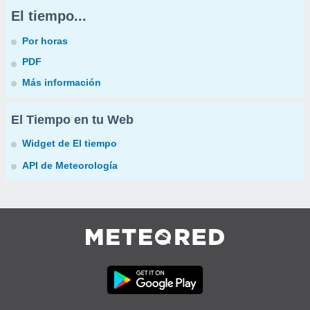
El tiempo...
Por horas
PDF
Más información
El Tiempo en tu Web
Widget de El tiempo
API de Meteorología