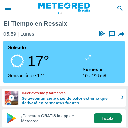
El Tiempo en Ressaix
privacidad
05:59
Lunes
...
o de
tiempo.com)
borado por
Soleado
es para
17°
ue la
 que se
e calidad.
Suroeste
eder a este
Sensación de 17°
10
19 km/h
ediante las
opciones:
Calor extremo y tormentas
ookies y
Se avecinan siete días de calor extremo que
e forma
derivará en tormentas fuertes
d digital
¡Descarga
GRATIS
la app de
Instalar
ada, basada
Meteored!
mación