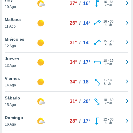
16
-
34
27°
/
16°
km/h
10 Ago
do en
 mismo.
sultar más
Mañana
16
-
35
26°
/
14°
 en nuestra
km/h
11 Ago
 Cookies
y
ualquier
Miércoles
15
-
28
31°
/
14°
km/h
12 Ago
ento
 botón
ación de
Jueves
10
-
19
34°
/
17°
kies
km/h
13 Ago
 disponible
e nuestra
Viernes
7
-
19
.
34°
/
18°
km/h
14 Ago
IVAMENTE,
Sábado
18
-
39
31°
/
20°
km/h
15 Ago
as
 a cookies
Domingo
12
-
36
28°
/
17°
km/h
 no aceptar
16 Ago
ón de