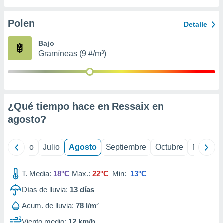
 seleccionar
o.
Polen
Detalle
calización
precisa e
Bajo
ión mediante
Gramíneas (9 #/m³)
, publicidad
dos,
 publicidad
,
¿Qué tiempo hace en Ressaix en
ón de
agosto
?
 desarrollo
s.
tros 1199
yo
Junio
Julio
Agosto
Septiembre
Octubre
Noviemb
ios
T. Media:
18°C
Max.:
22°C
Min:
13°C
Días de lluvia:
13
días
Acum. de lluvia:
78 l/m²
Viento medio:
12 km/h