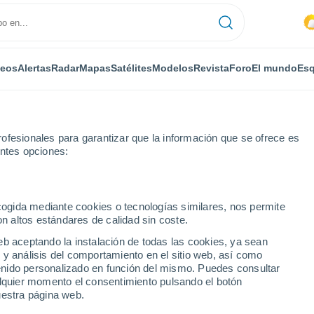
deos
Alertas
Radar
Mapas
Satélites
Modelos
Revista
Foro
El mundo
Esq
ofesionales para garantizar que la información que se ofrece es
entes opciones:
k
ecogida mediante cookies o tecnologías similares, nos permite
on altos estándares de calidad sin coste.
eb aceptando la instalación de todas las cookies, ya sean
 y análisis del comportamiento en el sitio web, así como
...
ntenido personalizado en función del mismo. Puedes consultar
alquier momento el consentimiento pulsando el botón
Por horas
uestra página web.
Cielos nubosos en las próximas
horas