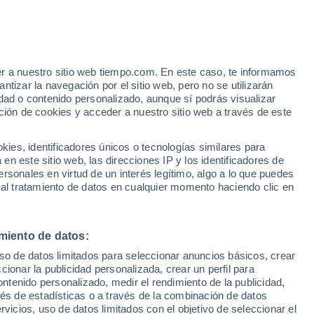
er a nuestro sitio web tiempo.com. En este caso, te informamos
/h
tizar la navegación por el sitio web, pero no se utilizarán
dad o contenido personalizado, aunque sí podrás visualizar
ción de cookies y acceder a nuestro sitio web a través de este
e nubosidad
Radar de lluvia
Satélites
Modelos
es, identificadores únicos o tecnologías similares para
n este sitio web, las direcciones IP y los identificadores de
rsonales en virtud de un interés legítimo, algo a lo que puedes
 al tratamiento de datos en cualquier momento haciendo clic en
omingo
Lunes
Martes
Miércoles
9 Ago
10 Ago
11 Ago
12 Ago
miento de datos:
uso de datos limitados para seleccionar anuncios básicos, crear
ccionar la publicidad personalizada, crear un perfil para
ontenido personalizado, medir el rendimiento de la publicidad,
27°
/
15°
27°
/
18°
20°
/
16°
20°
/
15°
vés de estadísticas o a través de la combinación de datos
rvicios, uso de datos limitados con el objetivo de seleccionar el