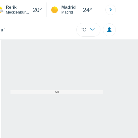
Rerik
Madrid
Barcelona
20°
24°
Mecklenburg-Vorpommern
Madrid
Barcelona
°C
uí