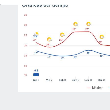
Gráficas del tiempo
35
30
27°
27°
25
21°
21°
20°
19°
20
18°
17°
15
16°
16°
15°
15°
10
0.2
°C
Jue
6
Vie
7
Sáb
8
Dom
9
Lun
10
Mar
11
Máxima