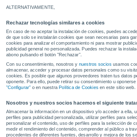
20°
ALTERNATIVAMENTE,
Rechazar tecnologías similares a cookies
Suroeste
En caso de no aceptar la instalación de cookies, puedes acced
Sensación de 20°
21
-
32 km
de que solo se instalarán cookies que sean necesarias para garan
cookies para analizar el comportamiento ni para mostrar publici
publicidad general no personalizada. Puedes rechazar la instala
abono pulsando el botón "Rechazar".
El Tiempo 1 - 7 días
Por horas
Actualidad
Mapa d
Con su consentimiento, nosotros y
nuestros socios
usamos cooki
almacenar, acceder y procesar datos personales como su visita e
cookies. Es posible que algunos proveedores traten tus datos pe
oponerte. Para ello, puede retirar su consentimiento u oponerse
Mañana
Sábado
D
Hoy
"Configurar"
o en nuestra
Política de Cookies
en este sitio web.
7 Ago
8 Ago
6 Ago
Nosotros y nuestros socios hacemos el siguiente trata
Almacenar la información en un dispositivo y/o acceder a ella, 
40%
perfiles para publicidad personalizada, utilizar perfiles para sele
0.2 l/m²
personalizar el contenido, uso de perfiles para la selección de c
19°
/
16°
21°
/
15°
21°
/
17°
medir el rendimiento del contenido, comprender al público a tra
procedentes de diferentes fuentes, desarrollo y mejora de los se