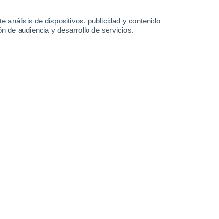
-
34
km/h
33
-
59
km/h
31
-
49
km/h
14
-
39
km/h
e análisis de dispositivos, publicidad y contenido
n de audiencia y desarrollo de servicios.
Suroeste
1 Bajo
21
-
32 km/h
FPS:
no
Suroeste
2 Bajo
23
-
35 km/h
FPS:
no
Suroeste
3 Medio
25
-
39 km/h
FPS:
6-10
Oeste
4 Medio
24
-
40 km/h
FPS:
6-10
Oeste
5 Medio
26
-
41 km/h
FPS:
6-10