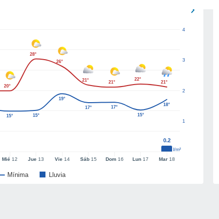
4
28°
3
26°
22°
21°
21°
21°
20°
2
19°
18°
17°
17°
15°
15°
15°
1
0.2
l/m²
Mié
12
Jue
13
Vie
14
Sáb
15
Dom
16
Lun
17
Mar
18
Mínima
Lluvia