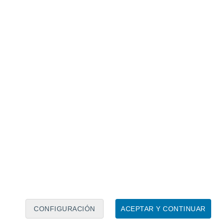
Calendario lunar
Lun
Mar
Mié
Jue
Vie
Sáb
Dom
6
7
8
9
10
11
12
13
14
15
16
17
18
19
CONFIGURACIÓN
ACEPTAR Y CONTINUAR