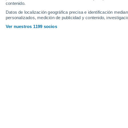
contenido.
30
-
47
km/h
16
-
25
km/h
24
33
-
51
km/h
Datos de localización geográfica precisa e identificación mediant
personalizados, medición de publicidad y contenido, investigació
El tiempo en Rerik hoy
, 6 de agosto
Ver nuestros 1199 socios
Nubes y claros
20°
08:00
Sensación T.
20°
Nubes y claros
20°
09:00
Sensación T.
20°
Soleado
20°
10:00
Sensación T.
20°
Nubes y claros
20°
11:00
Sensación T.
20°
Nubes y claros
21°
12:00
Sensación T.
21°