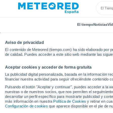
El tiempo
Noticias
Ví
Aviso de privacidad
El contenido de Meteored (tiempo.com) ha sido elaborado por pr
de calidad. Puedes acceder a este sitio web mediante las sigui
Aceptar cookies y acceder de forma gratuita
Inicio
Alemania
Mecklemburgo-Pomerania
Reri
La publicidad digital personalizada, basada en la información r
financiar nuestra actividad para seguir ofreciéndote contenido c
El Tiempo en Rerik
Pulsando el botón "Aceptar y continuar", puedes acceder a la w
nuestras o de nuestros socios, que nos permiten el seguimiento
08:02
Jueves
desarrollar un perfil específico para mostrarte publicidad y co
más información en nuestra
Política de Cookies
y retirar en cu
Configuración de cookies
que aparece disponible en el pie de n
Nubes y claros