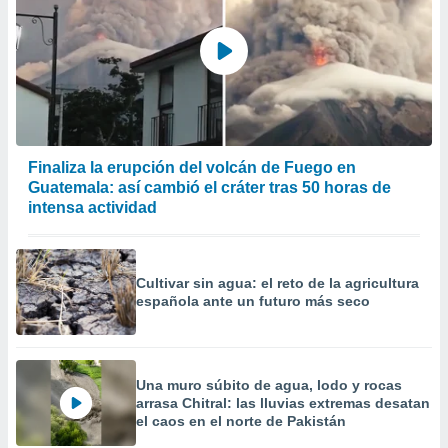
precisa e
ión mediante
, publicidad
dos,
 publicidad
,
ón de
Finaliza la erupción del volcán de Fuego en
 desarrollo
Guatemala: así cambió el cráter tras 50 horas de
s.
intensa actividad
tros 1199
ios
Cultivar sin agua: el reto de la agricultura
española ante un futuro más seco
Una muro súbito de agua, lodo y rocas
arrasa Chitral: las lluvias extremas desatan
el caos en el norte de Pakistán