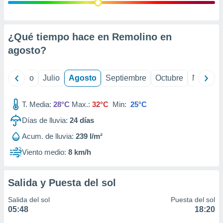
 seleccionar
o.
calización
precisa e
¿Qué tiempo hace en Remolino en
ión mediante
agosto
?
, publicidad
yo
Junio
Julio
Agosto
Septiembre
Octubre
Noviemb
dos,
 publicidad
,
T. Media:
28°C
Max.:
32°C
Min:
25°C
ón de
Días de lluvia:
24
días
 desarrollo
s.
Acum. de lluvia:
239 l/m²
tros 1199
Viento medio:
8 km/h
ios
Salida y Puesta del sol
Salida del sol
Puesta del sol
05:48
18:20