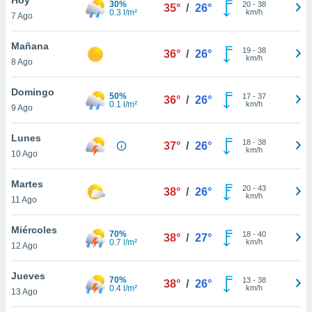
30%
20
-
38
35°
/
26°
0.3 l/m²
km/h
7 Ago
do en
 mismo.
sultar más
Mañana
19
-
38
36°
/
26°
 en nuestra
km/h
8 Ago
 Cookies
y
ualquier
Domingo
50%
17
-
37
36°
/
26°
0.1 l/m²
km/h
9 Ago
ento
 botón
ación de
Lunes
18
-
38
37°
/
26°
kies
km/h
10 Ago
 disponible
e nuestra
Martes
20
-
43
.
38°
/
26°
km/h
11 Ago
IVAMENTE,
Miércoles
70%
18
-
40
38°
/
27°
0.7 l/m²
km/h
12 Ago
as
 a cookies
Jueves
70%
13
-
38
38°
/
26°
0.4 l/m²
km/h
 no aceptar
13 Ago
ón de