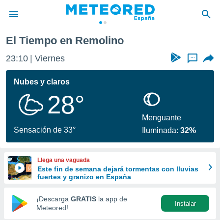
El Tiempo en Remolino
privacidad
23:10
Viernes
...
o de
tiempo.com)
borado por
Nubes y claros
es para
28°
ue la
 que se
e calidad.
Menguante
eder a este
Sensación de 33°
Iluminada:
32%
ediante las
opciones:
Llega una vaguada
ookies y
Este fin de semana dejará tormentas con lluvias
e forma
fuertes y granizo en España
d digital
¡Descarga
GRATIS
la app de
Instalar
ada, basada
Meteored!
mación