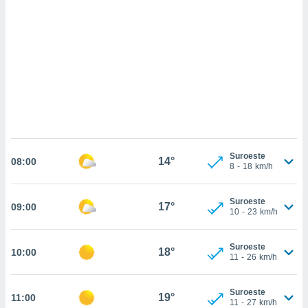
sultar más
 en nuestra
 Cookies
y
ualquier
ento
 botón
ación de
kies
 disponible
e nuestra
.
Suroeste
14°
08:00
8
-
18
km/h
IVAMENTE,
Suroeste
17°
09:00
10
-
23
km/h
as
 a cookies
 no aceptar
Suroeste
18°
10:00
11
-
26
km/h
ón de
uedes
uestro sitio
Suroeste
19°
11:00
.com. En
11
-
27
km/h