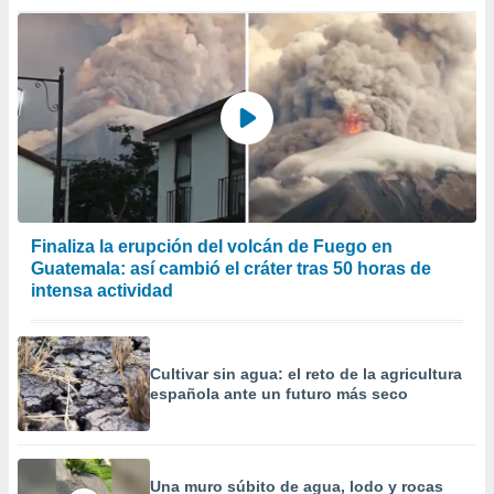
precisa e
ión mediante
, publicidad
dos,
 publicidad
,
ón de
 desarrollo
s.
Finaliza la erupción del volcán de Fuego en
tros 1199
Guatemala: así cambió el cráter tras 50 horas de
ios
intensa actividad
Cultivar sin agua: el reto de la agricultura
española ante un futuro más seco
Una muro súbito de agua, lodo y rocas