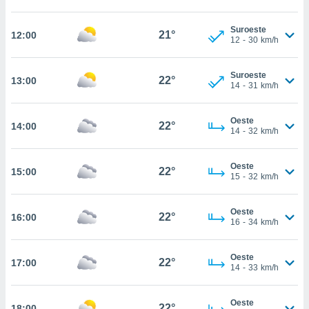
te
 de que
Suroeste
talarán
21°
12:00
12
-
30
km/h
e sean
para
a
Suroeste
22°
13:00
por el sitio
14
-
31
km/h
o se
cookies para
Oeste
22°
14:00
14
-
32
km/h
nto ni para
licidad o
Oeste
22°
15:00
ado, aunque
15
-
32
km/h
sualizar
general no
Oeste
ada. Puedes
22°
16:00
16
-
34
km/h
 instalación
y acceder a
io web a
Oeste
22°
17:00
ste abono
14
-
33
km/h
 botón
.
Oeste
22°
18:00