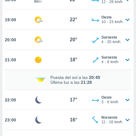
12
-
28
km/h
nto,
Oeste
22°
cios
19:00
10
-
23
km/h
kies,
ores únicos
as similares
Suroeste
20°
20:00
4
-
20
km/h
nar,
rocesar
onales como
Suroeste
18°
21:00
 este sitio
4
-
8
km/h
recciones IP
ficadores de
 posible
Puesta del sol a las
20:45
Última luz a las
21:26
s
 traten tus
nales en
Oeste
17°
22:00
 interés
3
-
8
km/h
go a lo que
nerte. Para
retirar su
Noroeste
16°
23:00
11
-
18
km/h
ento u
 de datos