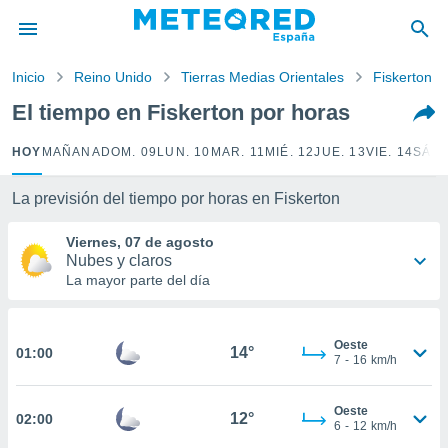
privacidad
o de
Inicio
Reino Unido
Tierras Medias Orientales
Fiskerton
tiempo.com)
borado por
El tiempo en Fiskerton por horas
es para
ue la
HOY
MAÑANA
DOM. 09
LUN. 10
MAR. 11
MIÉ. 12
JUE. 13
VIE. 14
SÁB.
 que se
e calidad.
eder a este
La previsión del tiempo por horas en Fiskerton
ediante las
opciones:
Viernes, 07 de agosto
Nubes y claros
ookies y
La mayor parte del día
e forma
d digital
Oeste
14°
01:00
ada, basada
7
-
16
km/h
mación
ediante
Oeste
ecnologías
12°
02:00
6
-
12
km/h
nos permite