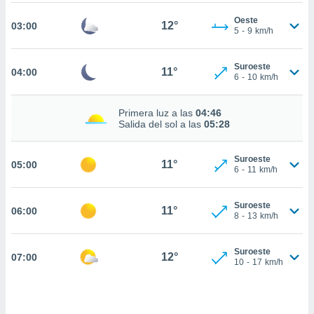
estra
ara seguir
Oeste
12°
03:00
e contenido
5
-
9
km/h
stándares
ACEPTAR
sin coste.
Y
Suroeste
11°
04:00
6
-
10
km/h
CONTINUAR
 botón
continuar",
der a la
CONFIGURACIÓN
Primera luz a las
04:46
ndo la
Salida del sol a las
05:28
 de todas
, ya sean
de nuestros
Suroeste
11°
05:00
6
-
11
km/h
 nos
 y análisis
Suroeste
11°
06:00
tamiento en
8
-
13
km/h
b, así como
un perfil
Suroeste
para
12°
07:00
10
-
17
km/h
ublicidad y
do en
 mismo.