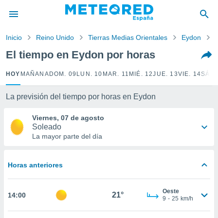
privacidad
o de
Inicio
Reino Unido
Tierras Medias Orientales
Eydon
tiempo.com)
borado por
El tiempo en Eydon por horas
es para
ue la
HOY
MAÑANA
DOM. 09
LUN. 10
MAR. 11
MIÉ. 12
JUE. 13
VIE. 14
SÁB.
 que se
e calidad.
eder a este
La previsión del tiempo por horas en Eydon
ediante las
opciones:
Viernes, 07 de agosto
Soleado
ookies y
La mayor parte del día
e forma
Horas anteriores
d digital
ada, basada
mación
Oeste
ediante
21°
14:00
9
-
25
km/h
ecnologías
nos permite