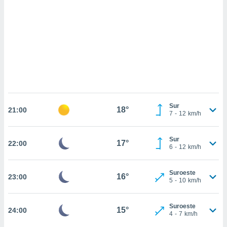
sultar más
 en nuestra
 Cookies
y
ualquier
ento
 botón
ación de
kies
 disponible
e nuestra
Sur
18°
.
21:00
7
-
12
km/h
IVAMENTE,
Sur
17°
22:00
6
-
12
km/h
as
 a cookies
Suroeste
16°
23:00
5
-
10
km/h
 no aceptar
ón de
uedes
Suroeste
15°
24:00
uestro sitio
4
-
7
km/h
.com. En