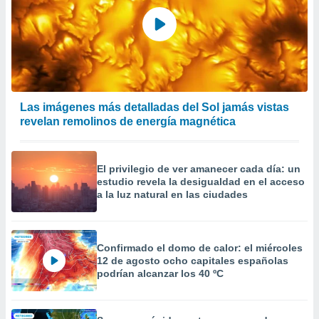
er momento
ic en
o en
 Cookies
en
eb.
y
Las imágenes más detalladas del Sol jamás vistas
socios
revelan remolinos de energía magnética
el
to de
El privilegio de ver amanecer cada día: un
estudio revela la desigualdad en el acceso
la
a la luz natural en las ciudades
 en un
 y/o acceder
 de datos
ara
Confirmado el domo de calor: el miércoles
 anuncios
12 de agosto ocho capitales españolas
podrían alcanzar los 40 ºC
ar perfiles
idad
a, utilizar
a