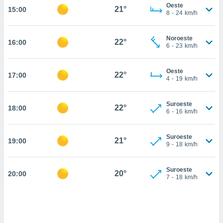
estra
Oeste
21°
15:00
ara seguir
8
-
24
km/h
e contenido
stándares
ACEPTAR
Noroeste
sin coste.
22°
16:00
Y
6
-
23
km/h
CONTINUAR
 botón
continuar",
Oeste
22°
17:00
der a la
CONFIGURACIÓN
4
-
19
km/h
ndo la
 de todas
, ya sean
Suroeste
22°
18:00
6
-
16
km/h
de nuestros
 nos
Suroeste
21°
19:00
 y análisis
9
-
18
km/h
tamiento en
b, así como
un perfil
Suroeste
20°
20:00
7
-
18
km/h
para
ublicidad y
do en
 mismo.