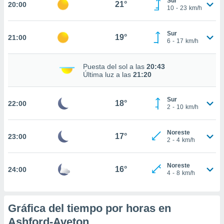
Sur
21°
20:00
10
-
23
km/h
nto,
cios
Sur
19°
21:00
6
-
17
km/h
kies,
ores únicos
as similares
Puesta del sol a las
20:43
nar,
Última luz a las
21:20
rocesar
onales como
 este sitio
Sur
18°
22:00
2
-
10
km/h
recciones IP
ficadores de
 posible
Noreste
17°
23:00
s
2
-
4
km/h
 traten tus
nales en
 interés
Noreste
16°
24:00
4
-
8
km/h
go a lo que
nerte. Para
retirar su
ento u
Gráfica del tiempo por horas en
Ashford-Aveton
 de datos