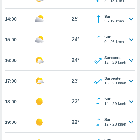
2
-
18
km/h
te
 de que
talarán
Sur
25°
14:00
e sean
3
-
19
km/h
para
a
Sur
por el sitio
24°
15:00
9
-
26
km/h
o se
cookies para
Suroeste
24°
16:00
nto ni para
12
-
29
km/h
licidad o
Suroeste
ado, aunque
23°
17:00
13
-
29
km/h
sualizar
general no
ada. Puedes
Sur
23°
18:00
 instalación
14
-
29
km/h
y acceder a
io web a
Sur
ste abono
22°
19:00
12
-
28
km/h
 botón
.