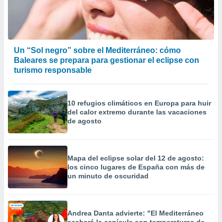
precisa e
ión mediante
, publicidad
Un “Sol negro” sobre el Mediterráneo: cómo
dos,
Baleares se prepara para gestionar el eclipse con
 publicidad
turismo responsable
,
ón de
 desarrollo
s.
10 refugios climáticos en Europa para huir
del calor extremo durante las vacaciones
tros 1199
de agosto
ios
Mapa del eclipse solar del 12 de agosto:
los cinco lugares de España con más de
un minuto de oscuridad
Andrea Danta advierte: "El Mediterráneo