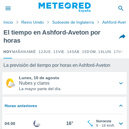
privacidad
o de
Inicio
Reino Unido
Sudoeste de Inglaterra
Ashford-Aveto
tiempo.com)
borado por
El tiempo en Ashford-Aveton por
es para
horas
ue la
 que se
e calidad.
HOY
MAÑANA
MIÉ. 12
JUE. 13
VIE. 14
SÁB. 15
DOM. 16
LUN. 17
MAR.
eder a este
ediante las
La previsión del tiempo por horas en Ashford-Aveton
opciones:
Lunes, 10 de agosto
ookies y
Nubes y claros
e forma
La mayor parte del día
d digital
ada, basada
Horas anteriores
mación
ediante
ecnologías
Noroeste
16°
04:00
nos permite
8
-
18
km/h