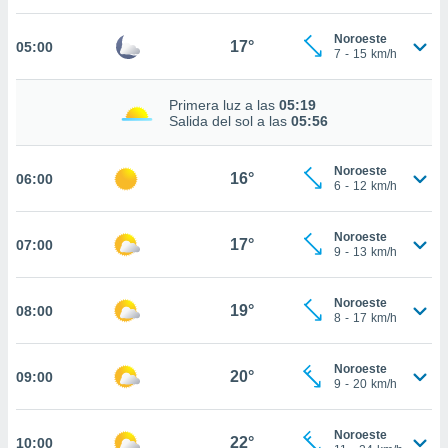
estra
ara seguir
Noroeste
e contenido
17°
05:00
7
-
15
km/h
stándares
ACEPTAR
sin coste.
Y
Primera luz a las
05:19
CONTINUAR
 botón
Salida del sol a las
05:56
continuar",
der a la
CONFIGURACIÓN
ndo la
Noroeste
16°
06:00
6
-
12
km/h
 de todas
, ya sean
de nuestros
Noroeste
17°
07:00
 nos
9
-
13
km/h
 y análisis
tamiento en
Noroeste
19°
08:00
8
-
17
km/h
b, así como
un perfil
para
Noroeste
20°
09:00
ublicidad y
9
-
20
km/h
do en
Noroeste
 mismo.
22°
10:00