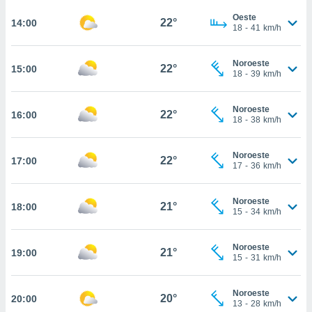
te
 de que
Oeste
22°
14:00
18
-
41
km/h
talarán
e sean
para
Noroeste
22°
15:00
a
18
-
39
km/h
por el sitio
o se
Noroeste
cookies para
22°
16:00
18
-
38
km/h
nto ni para
licidad o
Noroeste
22°
17:00
17
-
36
km/h
ado, aunque
sualizar
Noroeste
general no
21°
18:00
15
-
34
km/h
ada. Puedes
 instalación
y acceder a
Noroeste
21°
19:00
io web a
15
-
31
km/h
ste abono
 botón
Noroeste
.
20°
20:00
13
-
28
km/h