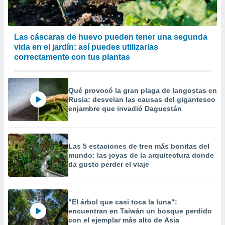
precisa e
ión mediante
, publicidad
Las cáscaras de huevo pueden tener una segunda
vida en el jardín: así puedes utilizarlas
dos,
correctamente con tus plantas
 publicidad
,
ón de
Qué provocó la gran plaga de langostas en
 desarrollo
Rusia: desvelan las causas del gigantesco
s.
enjambre que invadió Daguestán
tros 1199
ios
Las 5 estaciones de tren más bonitas del
mundo: las joyas de la arquitectura donde
da gusto perder el viaje
"El árbol que casi toca la luna":
encuentran en Taiwán un bosque perdido
con el ejemplar más alto de Asia