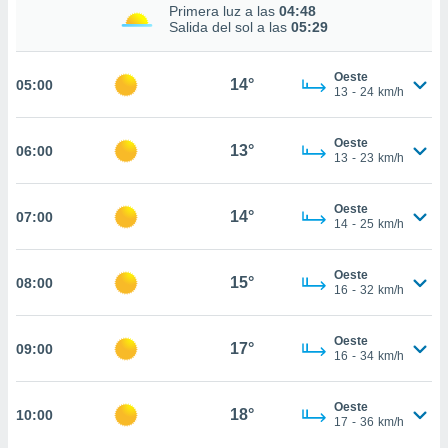
estra
Primera luz a las
04:48
ara seguir
Salida del sol a las
05:29
e contenido
stándares
ACEPTAR
Oeste
sin coste.
14°
05:00
Y
13
-
24
km/h
CONTINUAR
 botón
continuar",
Oeste
13°
06:00
der a la
CONFIGURACIÓN
13
-
23
km/h
ndo la
 de todas
, ya sean
Oeste
14°
07:00
14
-
25
km/h
de nuestros
 nos
Oeste
15°
08:00
 y análisis
16
-
32
km/h
tamiento en
b, así como
un perfil
Oeste
17°
09:00
16
-
34
km/h
para
ublicidad y
Oeste
18°
10:00
do en
17
-
36
km/h
 mismo.