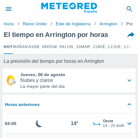
privacidad
o de
Inicio
Reino Unido
Este de Inglaterra
Arrington
Por h
tiempo.com)
borado por
El tiempo en Arrington por horas
es para
ue la
HOY
MAÑANA
SÁB. 08
DOM. 09
LUN. 10
MAR. 11
MIÉ. 12
JUE. 13
VIE.
 que se
e calidad.
eder a este
La previsión del tiempo por horas en Arrington
ediante las
opciones:
Jueves, 06 de agosto
Nubes y claros
ookies y
La mayor parte del día
e forma
Horas anteriores
d digital
ada, basada
mación
Oeste
ediante
14°
04:00
14
-
25
km/h
ecnologías
nos permite