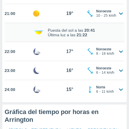
nto,
Noroeste
19°
21:00
10
-
25
km/h
cios
kies,
ores únicos
Puesta del sol a las
20:41
Última luz a las
21:22
as similares
nar,
rocesar
Noroeste
17°
onales como
22:00
8
-
18
km/h
 este sitio
recciones IP
ficadores de
Noroeste
16°
23:00
6
-
14
km/h
 posible
s
 traten tus
Norte
15°
24:00
nales en
6
-
11
km/h
 interés
go a lo que
nerte. Para
Gráfica del tiempo por horas en
retirar su
ento u
Arrington
 de datos