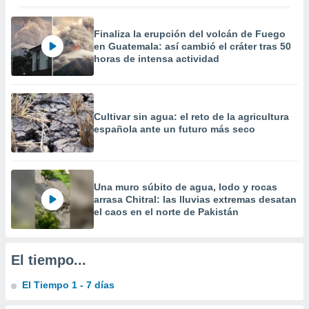
precisa e
ión mediante
Finaliza la erupción del volcán de Fuego
en Guatemala: así cambió el cráter tras 50
, publicidad
horas de intensa actividad
dos,
 publicidad
,
ón de
Cultivar sin agua: el reto de la agricultura
 desarrollo
española ante un futuro más seco
s.
tros 1199
ios
Una muro súbito de agua, lodo y rocas
arrasa Chitral: las lluvias extremas desatan
el caos en el norte de Pakistán
El tiempo...
El Tiempo 1 - 7 días