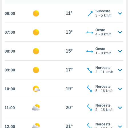
estra
ara seguir
Suroeste
e contenido
11°
06:00
3
-
5
km/h
stándares
ACEPTAR
sin coste.
Y
Oeste
CONTINUAR
13°
07:00
 botón
4
-
8
km/h
continuar",
der a la
CONFIGURACIÓN
ndo la
Oeste
15°
08:00
1
-
9
km/h
 de todas
, ya sean
de nuestros
Noroeste
17°
09:00
 nos
2
-
11
km/h
 y análisis
tamiento en
Noroeste
19°
10:00
5
-
16
km/h
b, así como
un perfil
para
Noroeste
20°
11:00
ublicidad y
5
-
18
km/h
do en
Noroeste
 mismo.
21°
12:00