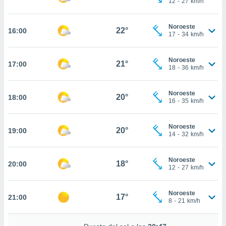
12
-
27
km/h
te
 de que
talarán
Noroeste
22°
16:00
e sean
17
-
34
km/h
para
a
Noroeste
por el sitio
21°
17:00
18
-
36
km/h
o se
cookies para
Noroeste
20°
18:00
nto ni para
16
-
35
km/h
licidad o
Noroeste
ado, aunque
20°
19:00
14
-
32
km/h
sualizar
general no
ada. Puedes
Noroeste
18°
20:00
 instalación
12
-
27
km/h
y acceder a
io web a
Noroeste
ste abono
17°
21:00
8
-
21
km/h
 botón
.