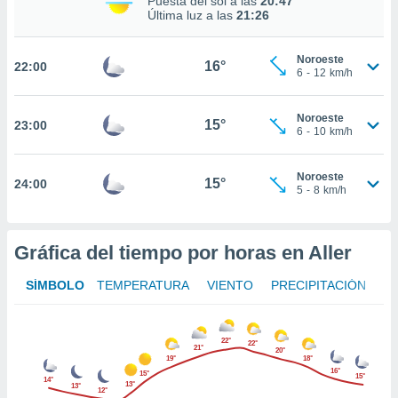
Puesta del sol a las
20:47
Última luz a las
21:26
nto,
cios
Noroeste
16°
22:00
6
-
12
km/h
kies,
ores únicos
as similares
Noroeste
15°
nar,
23:00
6
-
10
km/h
rocesar
onales como
 este sitio
Noroeste
15°
24:00
5
-
8
km/h
recciones IP
ficadores de
 posible
s
Gráfica del tiempo por horas en Aller
 traten tus
nales en
SÍMBOLO
TEMPERATURA
VIENTO
PRECIPITACIÓN
 interés
go a lo que
nerte. Para
22°
retirar su
22°
21°
20°
ento u
19°
18°
16°
15°
15°
14°
13°
13°
12°
 de datos