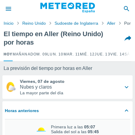
privacidad
o de
Inicio
Reino Unido
Sudoeste de Inglaterra
Aller
Por h
tiempo.com)
borado por
El tiempo en Aller (Reino Unido)
es para
por horas
ue la
 que se
e calidad.
HOY
MAÑANA
DOM. 09
LUN. 10
MAR. 11
MIÉ. 12
JUE. 13
VIE. 14
SÁB.
eder a este
ediante las
La previsión del tiempo por horas en Aller
opciones:
Viernes, 07 de agosto
ookies y
Nubes y claros
e forma
La mayor parte del día
d digital
ada, basada
Horas anteriores
mación
ediante
ecnologías
Primera luz a las
05:07
nos permite
Salida del sol a las
05:45