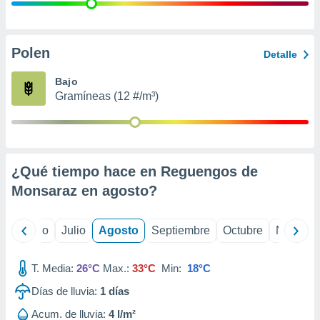
 seleccionar
o.
calización
precisa e
Polen
Detalle
ión mediante
Bajo
, publicidad
Gramíneas (12 #/m³)
dos,
 publicidad
,
ón de
¿Qué tiempo hace en Reguengos de
 desarrollo
s.
Monsaraz en
agosto
?
tros 1199
ios
yo
Junio
Julio
Agosto
Septiembre
Octubre
Noviemb
T. Media:
26°C
Max.:
33°C
Min:
18°C
Días de lluvia:
1
días
Acum. de lluvia:
4 l/m²