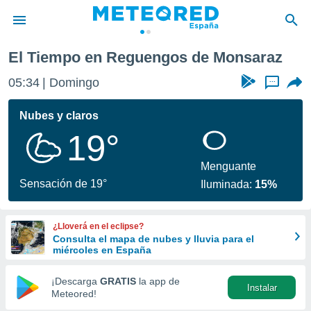
El Tiempo en Reguengos de Monsaraz
privacidad
05:34
Domingo
...
o de
tiempo.com)
borado por
Nubes y claros
es para
19°
ue la
 que se
e calidad.
Menguante
eder a este
Sensación de 19°
Iluminada:
15%
ediante las
opciones:
¿Lloverá en el eclipse?
ookies y
Consulta el mapa de nubes y lluvia para el
e forma
miércoles en España
d digital
¡Descarga
GRATIS
la app de
Instalar
ada, basada
Meteored!
mación