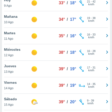
21
-
42
33°
/
18°
km/h
9 Ago
do en
 mismo.
sultar más
Mañana
19
-
38
34°
/
17°
 en nuestra
km/h
10 Ago
 Cookies
y
ualquier
Martes
16
-
33
35°
/
16°
km/h
11 Ago
ento
 botón
ación de
Miércoles
16
-
28
38°
/
18°
kies
km/h
12 Ago
 disponible
e nuestra
Jueves
17
-
31
.
39°
/
19°
km/h
13 Ago
IVAMENTE,
Viernes
14
-
35
39°
/
19°
km/h
14 Ago
as
 a cookies
Sábado
9
-
39
39°
/
20°
km/h
 no aceptar
15 Ago
ón de