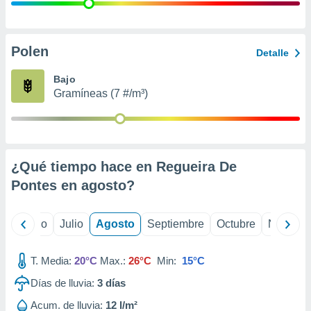
 seleccionar
o.
calización
precisa e
Polen
Detalle
ión mediante
Bajo
, publicidad
Gramíneas (7 #/m³)
dos,
 publicidad
,
ón de
¿Qué tiempo hace en Regueira De
 desarrollo
s.
Pontes en
agosto
?
tros 1199
ios
yo
Junio
Julio
Agosto
Septiembre
Octubre
Noviemb
T. Media:
20°C
Max.:
26°C
Min:
15°C
Días de lluvia:
3
días
Acum. de lluvia:
12 l/m²