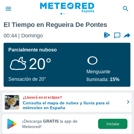
El Tiempo en Regueira De Pontes
privacidad
00:44
Domingo
...
o de
tiempo.com)
borado por
Parcialmente nuboso
es para
20°
ue la
 que se
e calidad.
Menguante
eder a este
Sensación de 20°
Iluminada:
15%
ediante las
opciones:
¿Lloverá en el eclipse?
ookies y
Consulta el mapa de nubes y lluvia para el
e forma
miércoles en España
d digital
¡Descarga
GRATIS
la app de
Instalar
ada, basada
Meteored!
mación