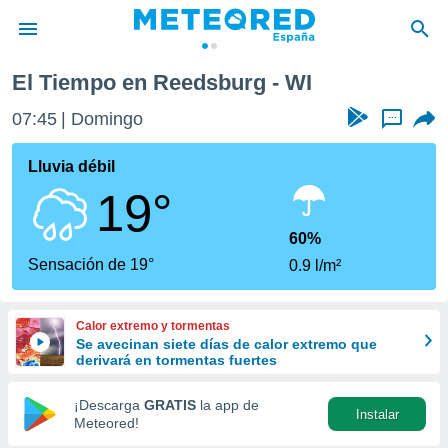
El Tiempo en Reedsburg - WI
privacidad
07:45
Domingo
...
o de
tiempo.com)
borado por
Lluvia débil
es para
19°
ue la
 que se
e calidad.
60%
eder a este
Sensación de 19°
0.9 l/m²
ediante las
opciones:
Calor extremo y tormentas
ookies y
Se avecinan siete días de calor extremo que
e forma
derivará en tormentas fuertes
d digital
¡Descarga
GRATIS
la app de
Instalar
ada, basada
Meteored!
mación