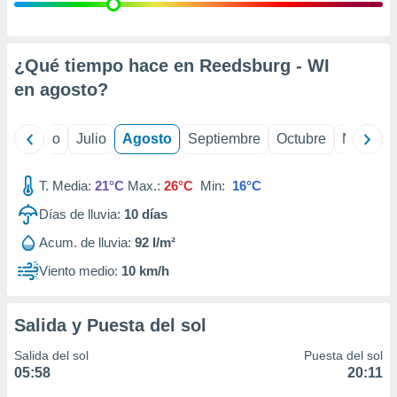
 seleccionar
o.
calización
precisa e
¿Qué tiempo hace en Reedsburg - WI
ión mediante
en
agosto
?
, publicidad
yo
Junio
Julio
Agosto
Septiembre
Octubre
Noviemb
dos,
 publicidad
,
T. Media:
21°C
Max.:
26°C
Min:
16°C
ón de
Días de lluvia:
10
días
 desarrollo
s.
Acum. de lluvia:
92 l/m²
tros 1199
Viento medio:
10 km/h
ios
Salida y Puesta del sol
Salida del sol
Puesta del sol
05:58
20:11