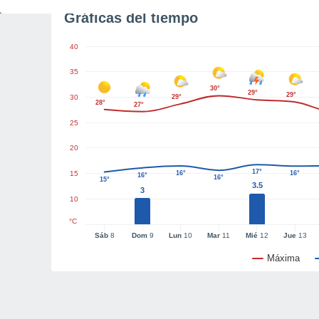
Gráficas del tiempo
40
35
30°
29°
29°
30
29°
28°
27°
25
20
17°
15
16°
16°
16°
16°
15°
3.5
3
10
°C
Sáb
8
Dom
9
Lun
10
Mar
11
Mié
12
Jue
13
Máxima