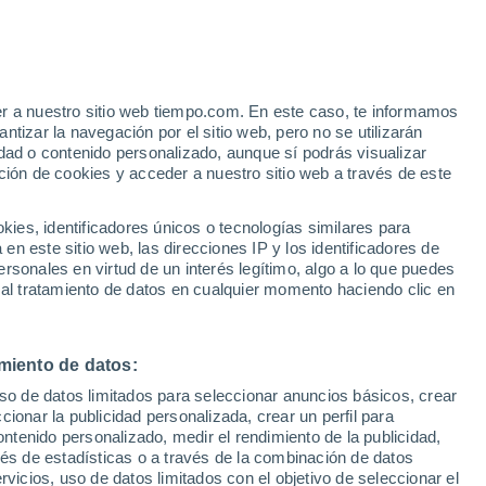
er a nuestro sitio web tiempo.com. En este caso, te informamos
/h
tizar la navegación por el sitio web, pero no se utilizarán
dad o contenido personalizado, aunque sí podrás visualizar
ción de cookies y acceder a nuestro sitio web a través de este
es, identificadores únicos o tecnologías similares para
n este sitio web, las direcciones IP y los identificadores de
rsonales en virtud de un interés legítimo, algo a lo que puedes
 temperatura
Radar de lluvia
Satélites
Modelos
 al tratamiento de datos en cualquier momento haciendo clic en
miento de datos:
Martes
Miércoles
Jueves
Viernes
uso de datos limitados para seleccionar anuncios básicos, crear
11 Ago
12 Ago
13 Ago
14 Ago
ccionar la publicidad personalizada, crear un perfil para
ontenido personalizado, medir el rendimiento de la publicidad,
vés de estadísticas o a través de la combinación de datos
rvicios, uso de datos limitados con el objetivo de seleccionar el
70%