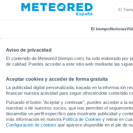
El tiempo
Noticias
Ví
Aviso de privacidad
El contenido de Meteored (tiempo.com) ha sido elaborado por pr
de calidad. Puedes acceder a este sitio web mediante las sigui
Aceptar cookies y acceder de forma gratuita
Inicio
Estados Unidos
Wisconsin
Red River
La publicidad digital personalizada, basada en la información r
financiar nuestra actividad para seguir ofreciéndote contenido c
El Tiempo en Red River
Pulsando el botón "Aceptar y continuar", puedes acceder a la w
nuestras o de nuestros socios, que nos permiten el seguimiento
10:37
Sábado
desarrollar un perfil específico para mostrarte publicidad y co
más información en nuestra
Política de Cookies
y retirar en cu
Configuración de cookies
que aparece disponible en el pie de n
Soleado