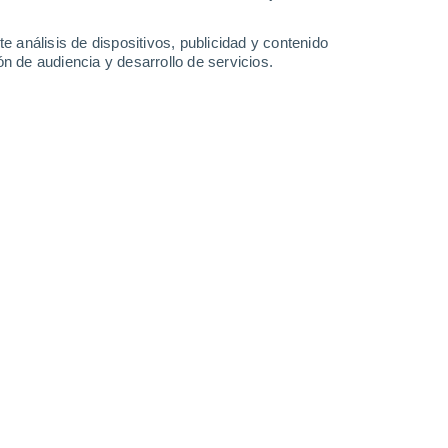
3.5 l/m²
30°
/
16°
29°
/
17°
29°
/
16°
27°
/
17°
e análisis de dispositivos, publicidad y contenido
n de audiencia y desarrollo de servicios.
-
31
km/h
10
-
32
km/h
11
-
25
km/h
10
-
27
km/h
e agosto
Noroeste
5 Medio
13
-
32 km/h
FPS:
6-10
Oeste
7 Alto
14
-
34 km/h
FPS:
15-25
Oeste
7 Alto
14
-
34 km/h
FPS:
15-25
Oeste
7 Alto
13
-
34 km/h
FPS:
15-25