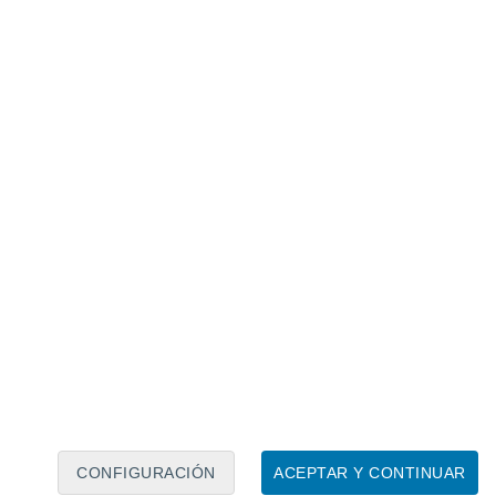
Calendario lunar
Lun
Mar
Mié
Jue
Vie
Sáb
Dom
8
9
10
11
12
13
14
15
16
17
18
19
20
21
CONFIGURACIÓN
ACEPTAR Y CONTINUAR