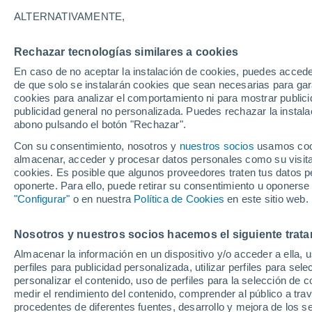
24°
ALTERNATIVAMENTE,
Rechazar tecnologías similares a cookies
Noroeste
En caso de no aceptar la instalación de cookies, puedes acced
Sensación de 25°
13
-
32 km
de que solo se instalarán cookies que sean necesarias para garan
cookies para analizar el comportamiento ni para mostrar publici
publicidad general no personalizada. Puedes rechazar la instala
abono pulsando el botón "Rechazar".
Tormentas muy fuertes
Dejarán lluvias muy intensas, reventones y
Con su consentimiento, nosotros y
nuestros socios
usamos cooki
pedrisco en las comunidades del norte
almacenar, acceder y procesar datos personales como su visita e
cookies. Es posible que algunos proveedores traten tus datos pe
El Tiempo 1 - 7 días
Por horas
Actualidad
Mapa de
oponerte. Para ello, puede retirar su consentimiento u oponerse
"Configurar"
o en nuestra
Política de Cookies
en este sitio web.
Nosotros y nuestros socios hacemos el siguiente trata
Mañana
Lunes
Hoy
Almacenar la información en un dispositivo y/o acceder a ella, 
9 Ago
10 Ago
8 Ago
perfiles para publicidad personalizada, utilizar perfiles para sele
personalizar el contenido, uso de perfiles para la selección de c
medir el rendimiento del contenido, comprender al público a tra
procedentes de diferentes fuentes, desarrollo y mejora de los se
70%