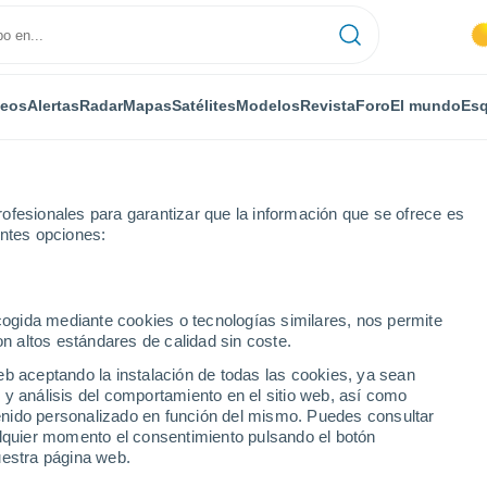
deos
Alertas
Radar
Mapas
Satélites
Modelos
Revista
Foro
El mundo
Esq
ofesionales para garantizar que la información que se ofrece es
entes opciones:
ecogida mediante cookies o tecnologías similares, nos permite
on altos estándares de calidad sin coste.
 - WI
eb aceptando la instalación de todas las cookies, ya sean
 y análisis del comportamiento en el sitio web, así como
...
ntenido personalizado en función del mismo. Puedes consultar
alquier momento el consentimiento pulsando el botón
Por horas
uestra página web.
Cielos despejados en las
próximas horas