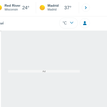
Red River
Madrid
Barcelona
24°
37°
Wisconsin
Madrid
Barcelona
°C
uí