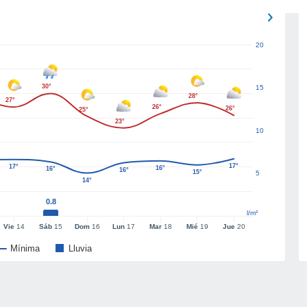
20
30°
15
28°
27°
26°
26°
25°
23°
10
17°
17°
16°
16°
16°
15°
5
14°
0.8
l/m²
Vie
14
Sáb
15
Dom
16
Lun
17
Mar
18
Mié
19
Jue
20
Mínima
Lluvia