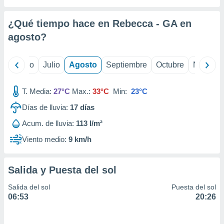
 seleccionar
o.
¿Qué tiempo hace en Rebecca - GA en
calización
precisa e
agosto
?
ión mediante
, publicidad
yo
Junio
Julio
Agosto
Septiembre
Octubre
Noviemb
dos,
T. Media:
27°C
Max.:
33°C
Min:
23°C
 publicidad
,
Días de lluvia:
17
días
ón de
 desarrollo
Acum. de lluvia:
113 l/m²
s.
Viento medio:
9 km/h
tros 1199
ios
Salida y Puesta del sol
Salida del sol
Puesta del sol
06:53
20:26