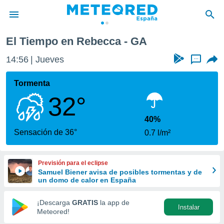
El Tiempo en Rebecca - GA
privacidad
14:56
Jueves
...
o de
tiempo.com)
borado por
Tormenta
es para
32°
ue la
 que se
e calidad.
40%
eder a este
Sensación de 36°
0.7 l/m²
ediante las
opciones:
Previsión para el eclipse
ookies y
Samuel Biener avisa de posibles tormentas y de
e forma
un domo de calor en España
d digital
¡Descarga
GRATIS
la app de
Instalar
ada, basada
Meteored!
mación