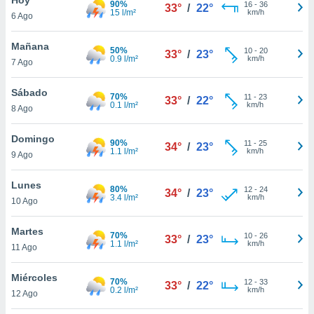
90%
16
-
36
33°
/
22°
15 l/m²
km/h
6 Ago
do en
 mismo.
sultar más
Mañana
50%
10
-
20
33°
/
23°
 en nuestra
0.9 l/m²
km/h
7 Ago
 Cookies
y
ualquier
Sábado
70%
11
-
23
33°
/
22°
0.1 l/m²
km/h
8 Ago
ento
 botón
ación de
Domingo
90%
11
-
25
34°
/
23°
kies
1.1 l/m²
km/h
9 Ago
 disponible
e nuestra
Lunes
80%
12
-
24
.
34°
/
23°
3.4 l/m²
km/h
10 Ago
IVAMENTE,
Martes
70%
10
-
26
33°
/
23°
1.1 l/m²
km/h
11 Ago
as
 a cookies
Miércoles
70%
12
-
33
33°
/
22°
0.2 l/m²
km/h
 no aceptar
12 Ago
ón de