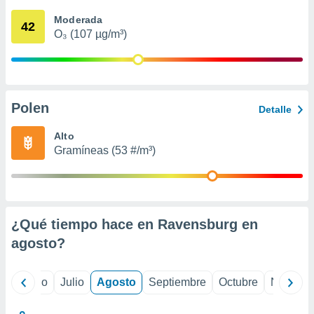
 seleccionar
o.
Moderada
42
O₃ (107 µg/m³)
calización
precisa e
ión mediante
, publicidad
Polen
Detalle
dos,
 publicidad
Alto
,
Gramíneas (53 #/m³)
ón de
 desarrollo
s.
tros 1199
ios
¿Qué tiempo hace en Ravensburg en
agosto
?
yo
Junio
Julio
Agosto
Septiembre
Octubre
Noviemb