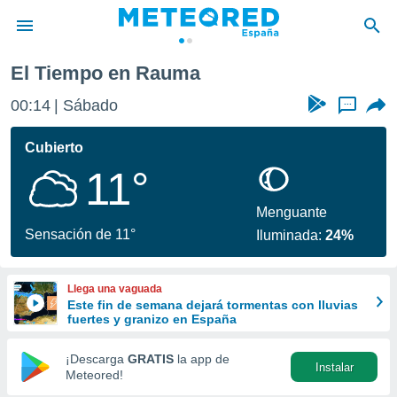
El Tiempo en Rauma
privacidad
00:14
Sábado
...
o de
tiempo.com)
borado por
Cubierto
es para
11°
ue la
 que se
e calidad.
Menguante
eder a este
Sensación de 11°
Iluminada:
24%
ediante las
opciones:
Llega una vaguada
ookies y
Este fin de semana dejará tormentas con lluvias
e forma
fuertes y granizo en España
d digital
¡Descarga
GRATIS
la app de
Instalar
ada, basada
Meteored!
mación