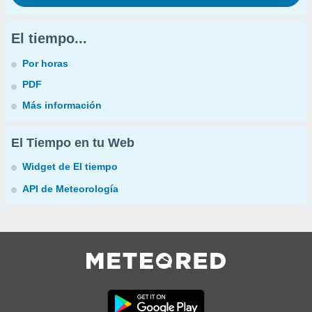
El tiempo...
Por horas
PDF
Más información
El Tiempo en tu Web
Widget de El tiempo
API de Meteorología