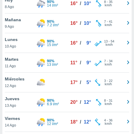
90%
8
-
35
16°
/
10°
14 l/m²
km/h
8 Ago
do en
 mismo.
sultar más
Mañana
90%
7
-
41
16°
/
10°
 en nuestra
7.2 l/m²
km/h
9 Ago
 Cookies
y
ualquier
Lunes
90%
13
-
54
16°
/
9°
15 l/m²
km/h
10 Ago
ento
 botón
ación de
Martes
90%
7
-
34
11°
/
9°
kies
13 l/m²
km/h
11 Ago
 disponible
e nuestra
Miércoles
3
-
22
.
17°
/
5°
km/h
12 Ago
IVAMENTE,
Jueves
90%
8
-
31
20°
/
12°
6.9 l/m²
km/h
13 Ago
as
 a cookies
Viernes
90%
4
-
36
18°
/
12°
12 l/m²
km/h
 no aceptar
14 Ago
ón de