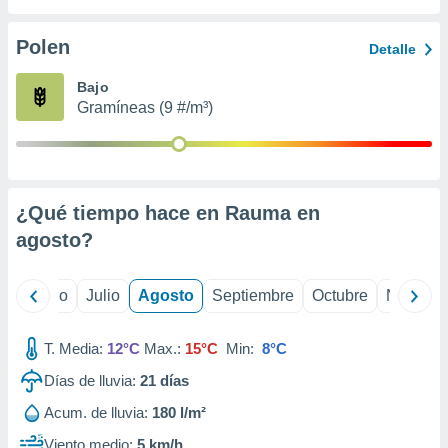
 seleccionar
o.
Polen
Detalle
calización
precisa e
Bajo
ión mediante
Gramíneas (9 #/m³)
, publicidad
dos,
 publicidad
,
¿Qué tiempo hace en Rauma en
ón de
agosto
?
 desarrollo
s.
tros 1199
yo
Junio
Julio
Agosto
Septiembre
Octubre
Noviemb
ios
T. Media:
12°C
Max.:
15°C
Min:
8°C
Días de lluvia:
21
días
Acum. de lluvia:
180 l/m²
Viento medio:
5 km/h