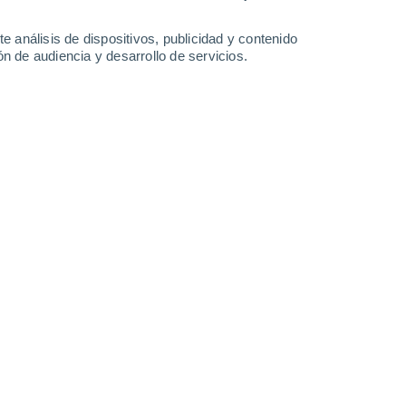
11 l/m²
19 l/m²
1.4 l/m²
2.7 l/m²
31°
/
25°
30°
/
25°
34°
/
25°
34°
/
26°
e análisis de dispositivos, publicidad y contenido
n de audiencia y desarrollo de servicios.
-
25
km/h
11
-
21
km/h
14
-
27
km/h
14
-
30
km/h
Oeste
6 Alto
24
-
56 km/h
FPS:
15-25
Oeste
6 Alto
25
-
45 km/h
FPS:
15-25
Oeste
4 Medio
23
-
46 km/h
FPS:
6-10
Oeste
2 Bajo
22
-
42 km/h
FPS:
no