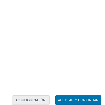
Calendario lunar
Lun
Mar
Mié
Jue
Vie
Sáb
Dom
7
8
9
10
11
12
13
14
15
16
17
18
19
20
CONFIGURACIÓN
ACEPTAR Y CONTINUAR