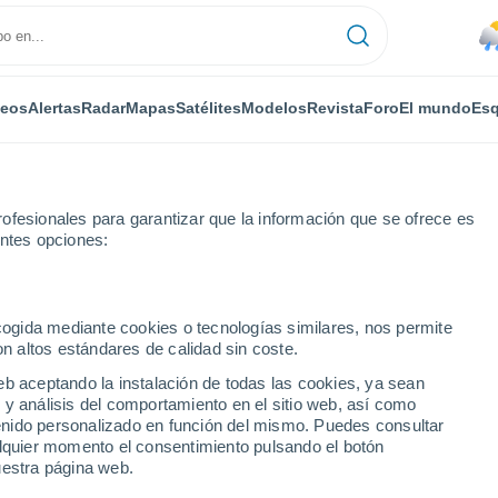
deos
Alertas
Radar
Mapas
Satélites
Modelos
Revista
Foro
El mundo
Esq
ofesionales para garantizar que la información que se ofrece es
entes opciones:
ecogida mediante cookies o tecnologías similares, nos permite
on altos estándares de calidad sin coste.
a)
eb aceptando la instalación de todas las cookies, ya sean
 y análisis del comportamiento en el sitio web, así como
...
ntenido personalizado en función del mismo. Puedes consultar
alquier momento el consentimiento pulsando el botón
Por horas
uestra página web.
Lluvias débiles en las próximas
horas