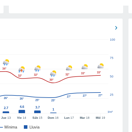
100
75
34°
33°
33°
32°
32°
32°
50
30°
25
27°
27°
27°
26°
26°
25°
25°
4.6
3.7
2.7
1
l/m²
Jue
13
Vie
14
Sáb
15
Dom
16
Lun
17
Mar
18
Mié
19
Mínima
Lluvia