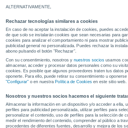
27°
ALTERNATIVAMENTE,
Rechazar tecnologías similares a cookies
60%
En caso de no aceptar la instalación de cookies, puedes acced
Sensación de 31°
0.5 l/m²
de que solo se instalarán cookies que sean necesarias para garan
cookies para analizar el comportamiento ni para mostrar publici
publicidad general no personalizada. Puedes rechazar la instala
abono pulsando el botón "Rechazar".
Previsión para el eclipse
Samuel Biener avisa de posibles tormentas y
Con su consentimiento, nosotros y
nuestros socios
usamos cooki
un domo de calor en España
almacenar, acceder y procesar datos personales como su visita e
cookies. Es posible que algunos proveedores traten tus datos pe
El Tiempo 1 - 7 días
Por horas
Radar de lluvia
Act
oponerte. Para ello, puede retirar su consentimiento u oponerse
"Configurar"
o en nuestra
Política de Cookies
en este sitio web.
Nosotros y nuestros socios hacemos el siguiente trata
Mañana
Domingo
Hoy
Almacenar la información en un dispositivo y/o acceder a ella, 
8 Ago
9 Ago
7 Ago
perfiles para publicidad personalizada, utilizar perfiles para sele
personalizar el contenido, uso de perfiles para la selección de c
medir el rendimiento del contenido, comprender al público a tra
procedentes de diferentes fuentes, desarrollo y mejora de los se
80%
80%
90%