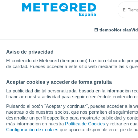
El tiempo
Noticias
Ví
Aviso de privacidad
El contenido de Meteored (tiempo.com) ha sido elaborado por pr
de calidad. Puedes acceder a este sitio web mediante las sigui
Aceptar cookies y acceder de forma gratuita
Inicio
India
Uttar Pradesh
Rath
La publicidad digital personalizada, basada en la información r
financiar nuestra actividad para seguir ofreciéndote contenido c
El Tiempo en Rath (Indi
Pulsando el botón "Aceptar y continuar", puedes acceder a la w
nuestras o de nuestros socios, que nos permiten el seguimiento
13:53
Viernes
desarrollar un perfil específico para mostrarte publicidad y co
más información en nuestra
Política de Cookies
y retirar en cu
Configuración de cookies
que aparece disponible en el pie de n
Lluvia débil