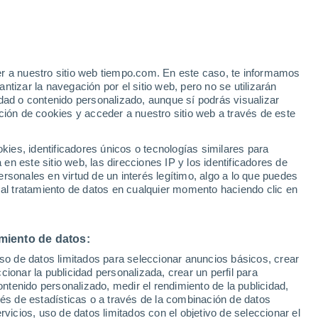
er a nuestro sitio web tiempo.com. En este caso, te informamos
tizar la navegación por el sitio web, pero no se utilizarán
dad o contenido personalizado, aunque sí podrás visualizar
ción de cookies y acceder a nuestro sitio web a través de este
 de
es, identificadores únicos o tecnologías similares para
n este sitio web, las direcciones IP y los identificadores de
rsonales en virtud de un interés legítimo, algo a lo que puedes
ualidad
Mapa de lluvia
Satélites
Modelos
 al tratamiento de datos en cualquier momento haciendo clic en
miento de datos:
Lunes
Martes
Miércoles
Jueves
uso de datos limitados para seleccionar anuncios básicos, crear
10 Ago
11 Ago
12 Ago
13 Ago
ccionar la publicidad personalizada, crear un perfil para
ontenido personalizado, medir el rendimiento de la publicidad,
vés de estadísticas o a través de la combinación de datos
rvicios, uso de datos limitados con el objetivo de seleccionar el
90%
90%
90%
90%