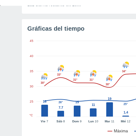
Luz diurna restante
5h 25m
Gráficas del tiempo
45
40
35
34°
33°
31°
31°
30°
30°
30
19
16
25
15
26°
25°
25°
11
7.7
1.4
°C
Vie
7
Sáb
8
Dom
9
Lun
10
Mar
11
Mié
12
Máxima