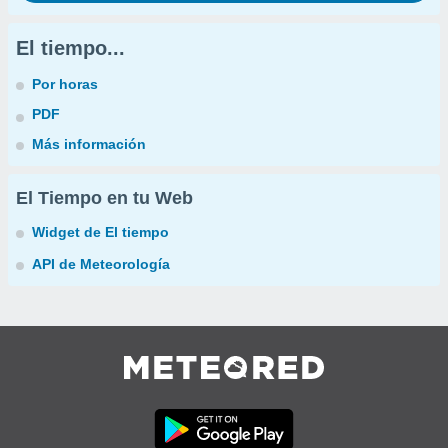
El tiempo...
Por horas
PDF
Más información
El Tiempo en tu Web
Widget de El tiempo
API de Meteorología