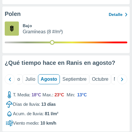
 seleccionar
o.
Polen
Detalle
calización
precisa e
Bajo
ión mediante
Gramíneas (8 #/m³)
, publicidad
dos,
 publicidad
,
¿Qué tiempo hace en Ranis en
agosto
?
ón de
 desarrollo
s.
yo
Junio
Julio
Agosto
Septiembre
Octubre
Noviemb
tros 1199
ios
T. Media:
18°C
Max.:
23°C
Min:
13°C
Días de lluvia:
13
días
Acum. de lluvia:
81 l/m²
Viento medio:
10 km/h