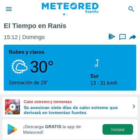
El Tiempo en Ranis
privacidad
15:12
Domingo
...
o de
tiempo.com)
borado por
Nubes y claros
es para
30°
ue la
 que se
e calidad.
Sur
eder a este
Sensación de 29°
13
31 km/h
ediante las
opciones:
Calor extremo y tormentas
ookies y
Se avecinan siete días de calor extremo que
e forma
derivará en tormentas fuertes
d digital
¡Descarga
GRATIS
la app de
Instalar
ada, basada
Meteored!
mación