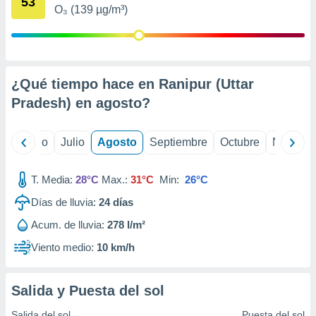
53
 seleccionar
O₃ (139 µg/m³)
o.
calización
precisa e
ión mediante
¿Qué tiempo hace en Ranipur (Uttar
, publicidad
Pradesh) en
agosto
?
dos,
 publicidad
yo
Junio
Julio
Agosto
Septiembre
Octubre
Noviemb
,
ón de
 desarrollo
T. Media:
28°C
Max.:
31°C
Min:
26°C
s.
Días de lluvia:
24
días
tros 1199
ios
Acum. de lluvia:
278 l/m²
Viento medio:
10 km/h
Salida y Puesta del sol
Salida del sol
Puesta del sol