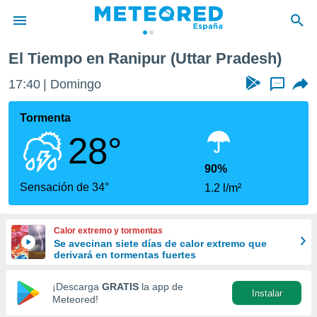
El Tiempo en Ranipur (Uttar Pradesh)
privacidad
17:40
Domingo
...
o de
tiempo.com)
borado por
Tormenta
es para
28°
ue la
 que se
e calidad.
90%
eder a este
Sensación de 34°
1.2 l/m²
ediante las
opciones:
Calor extremo y tormentas
ookies y
Se avecinan siete días de calor extremo que
e forma
derivará en tormentas fuertes
d digital
¡Descarga
GRATIS
la app de
Instalar
ada, basada
Meteored!
mación