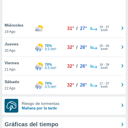
 botón
.
nto,
Miércoles
19
-
37
31°
/
27°
km/h
19 Ago
cios
kies,
Jueves
ores únicos
70%
20
-
40
32°
/
26°
0.5 l/m²
km/h
20 Ago
as similares
nar,
rocesar
Viernes
70%
18
-
39
32°
/
26°
onales como
0.5 l/m²
km/h
21 Ago
 este sitio
recciones IP
Sábado
ficadores de
70%
17
-
37
32°
/
26°
0.5 l/m²
km/h
22 Ago
 posible
s
 traten tus
Riesgo de tormentas
nales en
Mañana por la tarde
 interés
go a lo que
nerte. Para
Gráficas del tiempo
retirar su