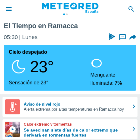
El Tiempo en Ramacca
privacidad
05:30
Lunes
...
o de
tiempo.com)
borado por
Cielo despejado
es para
23°
ue la
 que se
e calidad.
Menguante
eder a este
Sensación de 23°
Iluminada:
7%
ediante las
opciones:
ookies y
Aviso de nivel rojo
Alerta extrema por altas temperaturas en Ramacca hoy
e forma
d digital
Calor extremo y tormentas
ada, basada
Se avecinan siete días de calor extremo que
derivará en tormentas fuertes
mación