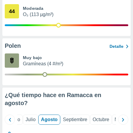
 seleccionar
o.
Moderada
44
O₃ (113 µg/m³)
calización
precisa e
ión mediante
, publicidad
Polen
Detalle
dos,
 publicidad
Muy bajo
,
Gramíneas (4 #/m³)
ón de
 desarrollo
s.
tros 1199
ios
¿Qué tiempo hace en Ramacca en
agosto
?
yo
Junio
Julio
Agosto
Septiembre
Octubre
Noviemb