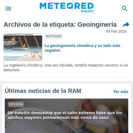
Archivos de la etiqueta: Geoinginería
privacidad
09 Feb 2018
o de
NOTICIAS
tiempo.com)
La geoingeniería climática y su lado más
borado por
negativo
es para
ue la
 que se
La ingeniería climática, una vez iniciada, tendría impactos severos si se
e calidad.
detuviera
eder a este
ediante las
opciones:
Últimas noticias de la RAM
Ver más
ookies y
e forma
REVISTA
Un estudio demuestra que el calor extremo hace que los
adultos mayores permanezcan más cerca de casa
d digital
ada, basada
mación