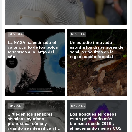
ediante
ecnologías
nos permite
estra
ara seguir
e contenido
REVISTA
REVISTA
stándares
ACEPTAR
sin coste.
La NASA ha estimado el
Un estudio innovador
Y
calor oculto de los polos
estudia los dispersores de
CONTINUAR
 botón
terrestres a lo largo del
semillas ocultos en la
continuar",
año
regeneración forestal
der a la
CONFIGURACIÓN
ndo la
 de todas
, ya sean
de nuestros
 nos
 y análisis
tamiento en
REVISTA
REVISTA
b, así como
¿Pueden los sensores
Los bosques europeos
un perfil
sísmicos ayudar a
están perdiendo más
para
pronosticar cómo y
biomasa desde 2018 y
cuándo se intensifican los
almacenando menos CO2
ublicidad y