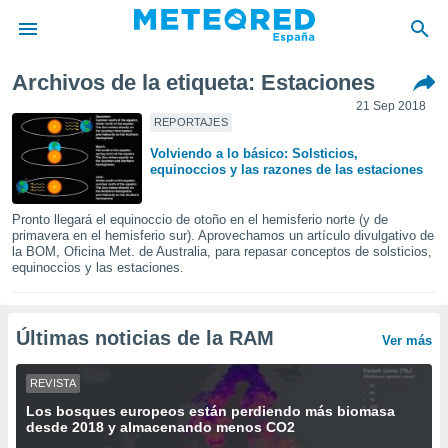
Archivos de la etiqueta: Estaciones
privacidad
21 Sep 2018
o de
REPORTAJES
tiempo.com)
Volviendo a lo básico: Solsticios,
borado por
equinoccios y las razones de las estaciones
es para
ue la
 que se
Pronto llegará el equinoccio de otoño en el hemisferio norte (y de
e calidad.
primavera en el hemisferio sur). Aprovechamos un artículo divulgativo de
la BOM, Oficina Met. de Australia, para repasar conceptos de solsticios,
eder a este
equinoccios y las estaciones.
ediante las
opciones:
ookies y
Últimas noticias de la RAM
Ver más
e forma
REVISTA
d digital
Los bosques europeos están perdiendo más biomasa
ada, basada
desde 2018 y almacenando menos CO2
mación