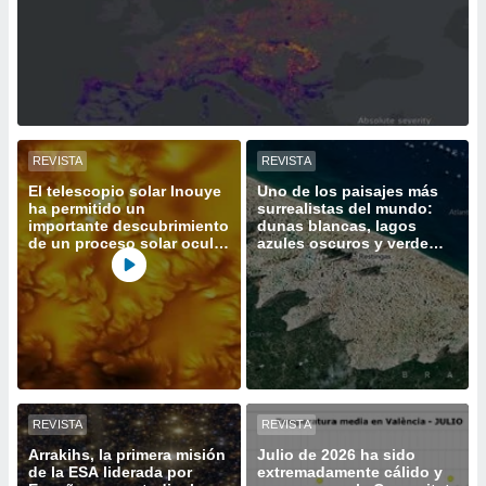
ediante
ecnologías
nos permite
estra
ara seguir
e contenido
stándares
ACEPTAR
sin coste.
Y
REVISTA
REVISTA
CONTINUAR
 botón
El telescopio solar Inouye
Uno de los paisajes más
continuar",
ha permitido un
surrealistas del mundo:
der a la
importante descubrimiento
dunas blancas, lagos
CONFIGURACIÓN
de un proceso solar oculto
azules oscuros y verde
ndo la
hasta ahora
vegetación
 de todas
, ya sean
de nuestros
 nos
 y análisis
tamiento en
b, así como
REVISTA
REVISTA
un perfil
para
Arrakihs, la primera misión
Julio de 2026 ha sido
de la ESA liderada por
extremadamente cálido y
ublicidad y