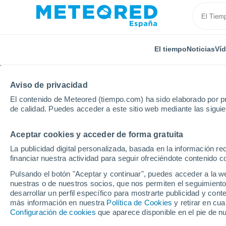
El tiempo
Noticias
Ví
Aviso de privacidad
El contenido de Meteored (tiempo.com) ha sido elaborado por pr
de calidad. Puedes acceder a este sitio web mediante las sigui
Aceptar cookies y acceder de forma gratuita
Inicio
Ram
Campo magnético
La publicidad digital personalizada, basada en la información r
financiar nuestra actividad para seguir ofreciéndote contenido c
Archivos de la etique
Pulsando el botón "Aceptar y continuar", puedes acceder a la w
nuestras o de nuestros socios, que nos permiten el seguimiento
NOTICIAS
desarrollar un perfil específico para mostrarte publicidad y co
más información en nuestra
Política de Cookies
y retirar en cu
Swarm ayuda a identif
Configuración de cookies
que aparece disponible en el pie de n
Desde que se midió p