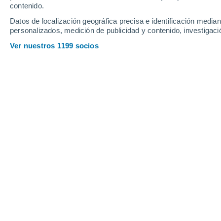
se ha deteriorado a u
contenido.
Datos de localización geográfica precisa e identificación mediant
NOTICIAS
personalizados, medición de publicidad y contenido, investigació
Swarm estudia el esq
Ver nuestros 1199 socios
Es probable que el c
planeta. La misión S
genera nuestro escud