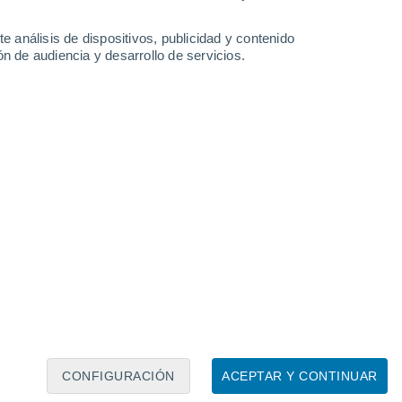
na tasa de aproximadamente cinco por ciento por siglo.
14 Abr 2018
e análisis de dispositivos, publicidad y contenido
n de audiencia y desarrollo de servicios.
uivo magnetismo oceánico
ampo magnético sea uno de los mayores misterios de nuestro
warm de la ESA ofrece cada vez más datos sobre cómo se
o protector, su comportamiento y sus cambios.
CONFIGURACIÓN
ACEPTAR Y CONTINUAR