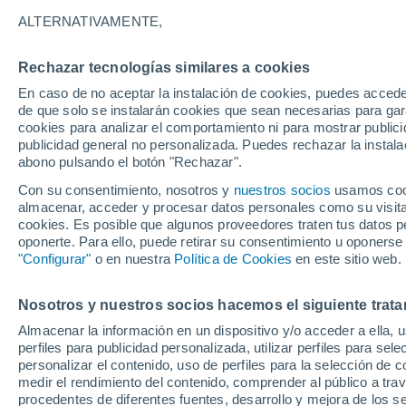
está constantemente 
lentamente ha aumen
ALTERNATIVAMENTE,
Rechazar tecnologías similares a cookies
En caso de no aceptar la instalación de cookies, puedes acced
NOTICIAS
de que solo se instalarán cookies que sean necesarias para garan
Estimación rápida y p
cookies para analizar el comportamiento ni para mostrar publici
desastres naturales
publicidad general no personalizada. Puedes rechazar la instala
abono pulsando el botón "Rechazar".
Investigadores de la 
aprendizaje automátic
Con su consentimiento, nosotros y
nuestros socios
usamos cooki
geomagnéticos locale
almacenar, acceder y procesar datos personales como su visita e
observación, permiti
cookies. Es posible que algunos proveedores traten tus datos pe
terremotos y tsunami
oponerte. Para ello, puede retirar su consentimiento u oponerse
"Configurar"
o en nuestra
Política de Cookies
en este sitio web.
NOTICIAS
Nosotros y nuestros socios hacemos el siguiente trata
La Anomalía del Atlán
Tierra
Almacenar la información en un dispositivo y/o acceder a ella, 
perfiles para publicidad personalizada, utilizar perfiles para sele
El campo magnético de
personalizar el contenido, uso de perfiles para la selección de c
espacio, especialment
medir el rendimiento del contenido, comprender al público a tra
que comenzaron las m
procedentes de diferentes fuentes, desarrollo y mejora de los se