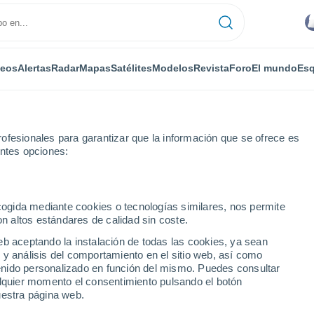
deos
Alertas
Radar
Mapas
Satélites
Modelos
Revista
Foro
El mundo
Esq
ofesionales para garantizar que la información que se ofrece es
entes opciones:
ecogida mediante cookies o tecnologías similares, nos permite
on altos estándares de calidad sin coste.
ta: Campo magnético
eb aceptando la instalación de todas las cookies, ya sean
14 Feb 2019
 y análisis del comportamiento en el sitio web, así como
ntenido personalizado en función del mismo. Puedes consultar
alquier momento el consentimiento pulsando el botón
icar el nuevo norte magnético para teléfonos inteligentes
uestra página web.
or primera vez en 1831, hemos sabido que el norte magnético