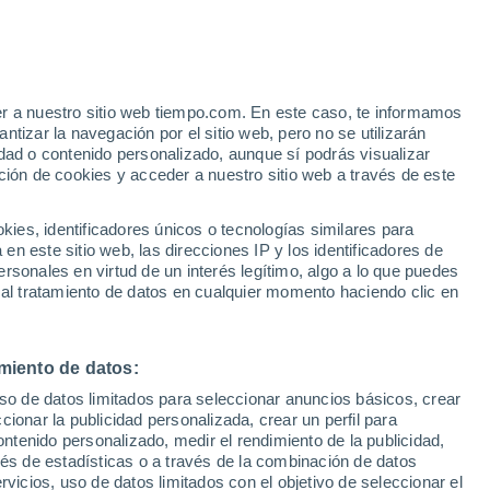
en movimiento. Sin embargo, su tendencia a deambular
tado recientemente
22 Oct 2018
er a nuestro sitio web tiempo.com. En este caso, te informamos
tizar la navegación por el sitio web, pero no se utilizarán
recisa del campo magnético de la Tierra para la detección de
dad o contenido personalizado, aunque sí podrás visualizar
ción de cookies y acceder a nuestro sitio web a través de este
Universidad Metropolitana de Tokio han aplicado técnicas de
o para lograr estimaciones rápidas y precisas de los campos
es, identificadores únicos o tecnologías similares para
s utilizando datos tomados en múltiples puntos de
n este sitio web, las direcciones IP y los identificadores de
endo potencialmente la detección de cambios causados ??por
rsonales en virtud de un interés legítimo, algo a lo que puedes
s.
 al tratamiento de datos en cualquier momento haciendo clic en
13 May 2018
miento de datos:
tico Sur no evidencia una reversión del campo magnético de la
uso de datos limitados para seleccionar anuncios básicos, crear
ccionar la publicidad personalizada, crear un perfil para
 la Tierra sirve como escudo contra la radiación peligrosa del
ontenido personalizado, medir el rendimiento de la publicidad,
e el flujo de partículas cargadas del Sol. Desde 1840, año en
vés de estadísticas o a través de la combinación de datos
ediciones sistemáticas, la fuerza global del campo magnético
rvicios, uso de datos limitados con el objetivo de seleccionar el