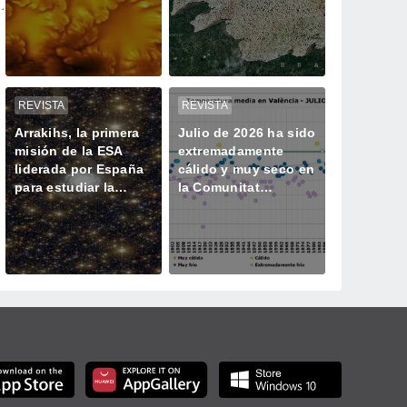
un proceso solar
azules oscuros y
oculto hasta ahora
verde vegetación
REVISTA
REVISTA
Arrakihs, la primera
Julio de 2026 ha sido
misión de la ESA
extremadamente
liderada por España
cálido y muy seco en
para estudiar la
la Comunitat
historia oculta de las
Valenciana
galaxias