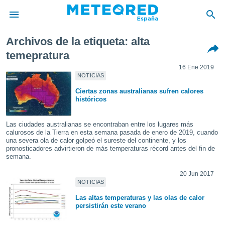
Archivos de la etiqueta: alta
privacidad
temepratura
o de
16 Ene 2019
tiempo.com)
NOTICIAS
borado por
es para
Ciertas zonas australianas sufren calores
ue la
históricos
 que se
e calidad.
Las ciudades australianas se encontraban entre los lugares más
eder a este
calurosos de la Tierra en esta semana pasada de enero de 2019, cuando
ediante las
una severa ola de calor golpeó el sureste del continente, y los
opciones:
pronosticadores advirtieron de más temperaturas récord antes del fin de
semana.
ookies y
20 Jun 2017
e forma
NOTICIAS
Las altas temperaturas y las olas de calor
d digital
persistirán este verano
ada, basada
mación