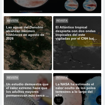
do en
 mismo.
sultar más
 en nuestra
REVISTA
REVISTA
 Cookies
y
Las aguas del Danubio
El Atlántico tropical
ualquier
alcanzan mínimos
despierta con dos ondas
históricos en agosto de
tropicales del este
ento
2026
vigiladas por el CNH bajo
 botón
un intenso El Niño
ación de
kies
 disponible
e nuestra
.
IVAMENTE,
REVISTA
REVISTA
Un estudio demuestra que
La NASA ha estimado el
as
el calor extremo hace que
calor oculto de los polos
 a cookies
los adultos mayores
terrestres a lo largo del
permanezcan más cerca de
año
 no aceptar
casa
ón de