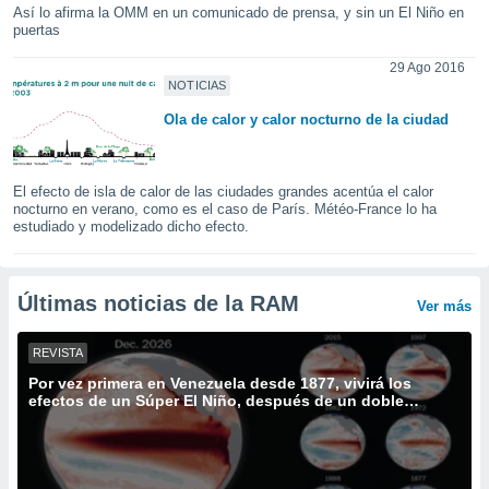
ediante
Así lo afirma la OMM en un comunicado de prensa, y sin un El Niño en
ecnologías
puertas
nos permite
estra
29 Ago 2016
NOTICIAS
ara seguir
e contenido
Ola de calor y calor nocturno de la ciudad
stándares
ACEPTAR
sin coste.
Y
CONTINUAR
 botón
El efecto de isla de calor de las ciudades grandes acentúa el calor
continuar",
nocturno en verano, como es el caso de París. Météo-France lo ha
der a la
estudiado y modelizado dicho efecto.
CONFIGURACIÓN
ndo la
 de todas
, ya sean
Últimas noticias de la RAM
Ver más
de nuestros
 nos
REVISTA
 y análisis
Por vez primera en Venezuela desde 1877, vivirá los
tamiento en
efectos de un Súper El Niño, después de un doble
b, así como
terremoto mortífero
un perfil
para
ublicidad y