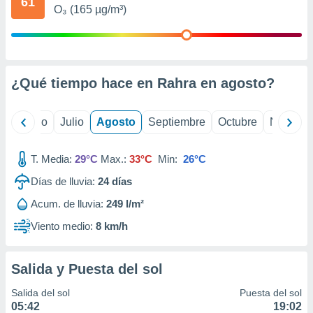
61
 seleccionar
O₃ (165 µg/m³)
o.
calización
precisa e
ión mediante
¿Qué tiempo hace en Rahra en
agosto
?
, publicidad
dos,
yo
Junio
Julio
Agosto
Septiembre
Octubre
Noviemb
 publicidad
,
ón de
T. Media:
29°C
Max.:
33°C
Min:
26°C
 desarrollo
Días de lluvia:
24
días
s.
Acum. de lluvia:
249 l/m²
tros 1199
ios
Viento medio:
8 km/h
Salida y Puesta del sol
Salida del sol
Puesta del sol
05:42
19:02