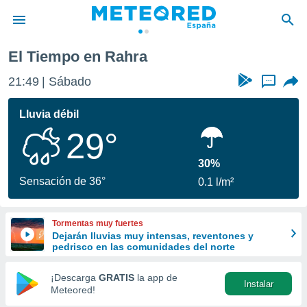
El Tiempo en Rahra
privacidad
21:49
Sábado
...
o de
tiempo.com)
borado por
Lluvia débil
es para
29°
ue la
 que se
e calidad.
30%
eder a este
Sensación de 36°
0.1 l/m²
ediante las
opciones:
Tormentas muy fuertes
ookies y
Dejarán lluvias muy intensas, reventones y
e forma
pedrisco en las comunidades del norte
d digital
¡Descarga
GRATIS
la app de
Instalar
ada, basada
Meteored!
mación