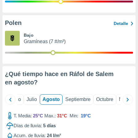
 seleccionar
o.
calización
precisa e
Polen
Detalle
ión mediante
Bajo
, publicidad
Gramíneas (7 #/m³)
dos,
 publicidad
,
ón de
¿Qué tiempo hace en Ráfol de Salem
 desarrollo
s.
en
agosto
?
tros 1199
ios
yo
Junio
Julio
Agosto
Septiembre
Octubre
Noviemb
T. Media:
25°C
Max.:
31°C
Min:
19°C
Días de lluvia:
5
días
Acum. de lluvia:
24 l/m²