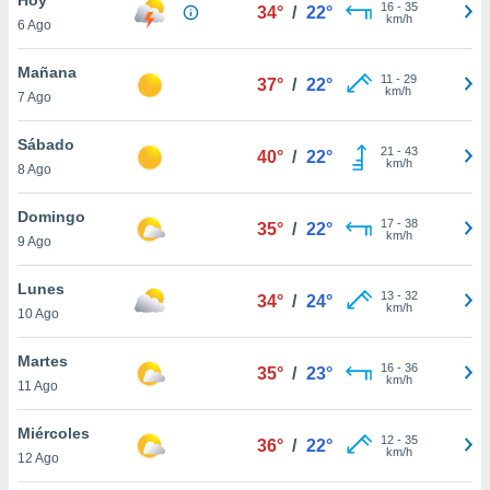
16
-
35
34°
/
22°
km/h
6 Ago
do en
 mismo.
sultar más
Mañana
11
-
29
37°
/
22°
 en nuestra
km/h
7 Ago
 Cookies
y
ualquier
Sábado
21
-
43
40°
/
22°
km/h
8 Ago
ento
 botón
ación de
Domingo
17
-
38
35°
/
22°
kies
km/h
9 Ago
 disponible
e nuestra
Lunes
13
-
32
.
34°
/
24°
km/h
10 Ago
IVAMENTE,
Martes
16
-
36
35°
/
23°
km/h
11 Ago
as
 a cookies
Miércoles
12
-
35
36°
/
22°
km/h
 no aceptar
12 Ago
ón de