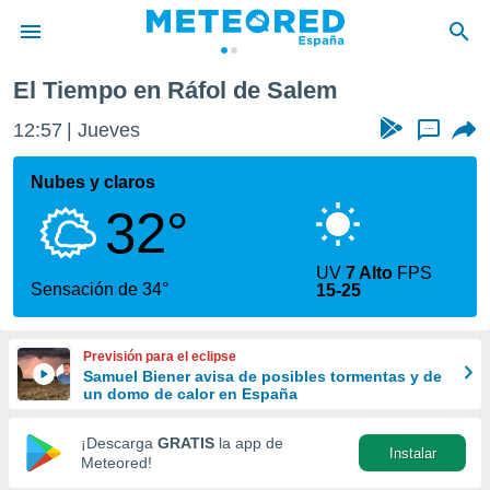
de Salem
El Tiempo en Ráfol de Salem
privacidad
12:57
Jueves
...
o de
tiempo.com)
borado por
Nubes y claros
es para
32°
ue la
 que se
e calidad.
UV
7 Alto
FPS
eder a este
Sensación de 34°
15-25
ediante las
opciones:
Previsión para el eclipse
ookies y
Samuel Biener avisa de posibles tormentas y de
e forma
un domo de calor en España
d digital
¡Descarga
GRATIS
la app de
Instalar
ada, basada
Meteored!
mación