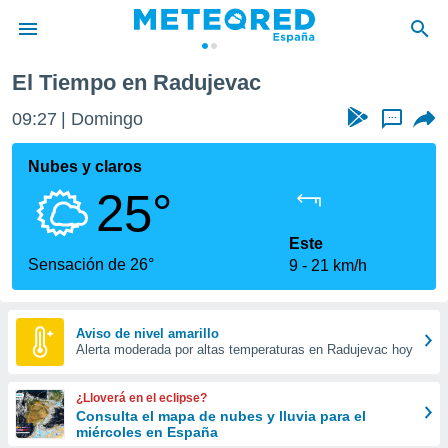
El Tiempo en Radujevac
privacidad
09:27
Domingo
...
o de
tiempo.com)
borado por
Nubes y claros
es para
25°
ue la
 que se
e calidad.
Este
eder a este
Sensación de 26°
9
21 km/h
ediante las
opciones:
ookies y
Aviso de nivel amarillo
Alerta moderada por altas temperaturas en Radujevac hoy
e forma
d digital
¿Lloverá en el eclipse?
ada, basada
Consulta el mapa de nubes y lluvia para el
miércoles en España
mación