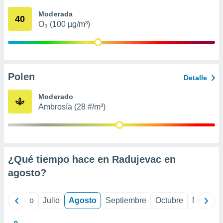
 seleccionar
o.
Moderada
40
O₃ (100 µg/m³)
calización
precisa e
ión mediante
, publicidad
Polen
Detalle
dos,
 publicidad
Moderado
,
Ambrosía (28 #/m³)
ón de
 desarrollo
s.
tros 1199
ios
¿Qué tiempo hace en Radujevac en
agosto
?
yo
Junio
Julio
Agosto
Septiembre
Octubre
Noviemb