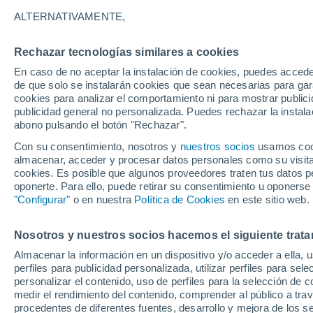
34°
ALTERNATIVAMENTE,
Rechazar tecnologías similares a cookies
Noreste
En caso de no aceptar la instalación de cookies, puedes acced
Sensación de 33°
7
-
21 km/
de que solo se instalarán cookies que sean necesarias para garan
cookies para analizar el comportamiento ni para mostrar publici
publicidad general no personalizada. Puedes rechazar la instala
abono pulsando el botón "Rechazar".
El Tiempo 1 - 7 días
Por horas
Actualidad
Mapa d
Con su consentimiento, nosotros y
nuestros socios
usamos cooki
almacenar, acceder y procesar datos personales como su visita e
cookies. Es posible que algunos proveedores traten tus datos pe
oponerte. Para ello, puede retirar su consentimiento u oponerse
Mañana
Sábado
D
Hoy
"Configurar"
o en nuestra
Política de Cookies
en este sitio web.
7 Ago
8 Ago
6 Ago
Nosotros y nuestros socios hacemos el siguiente trata
Almacenar la información en un dispositivo y/o acceder a ella, 
70%
50%
perfiles para publicidad personalizada, utilizar perfiles para sele
6.8 l/m²
0.2 l/m²
personalizar el contenido, uso de perfiles para la selección de c
36°
/
22°
32°
/
21°
36°
/
23°
medir el rendimiento del contenido, comprender al público a tra
procedentes de diferentes fuentes, desarrollo y mejora de los se