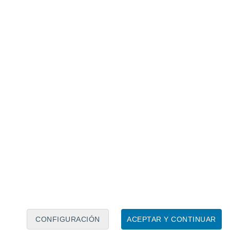
Calendario lunar
Lun
Mar
Mié
Jue
Vie
Sáb
Dom
6
7
8
9
10
11
12
13
14
15
16
17
18
19
CONFIGURACIÓN
ACEPTAR Y CONTINUAR
30