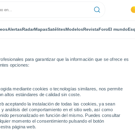
deos
Alertas
Radar
Mapas
Satélites
Modelos
Revista
Foro
El mundo
Esq
ofesionales para garantizar que la información que se ofrece es
entes opciones:
ecogida mediante cookies o tecnologías similares, nos permite
on altos estándares de calidad sin coste.
eb aceptando la instalación de todas las cookies, ya sean
 y análisis del comportamiento en el sitio web, así como
...
ntenido personalizado en función del mismo. Puedes consultar
alquier momento el consentimiento pulsando el botón
Por horas
uestra página web.
Intervalos nubosos en las
próximas horas