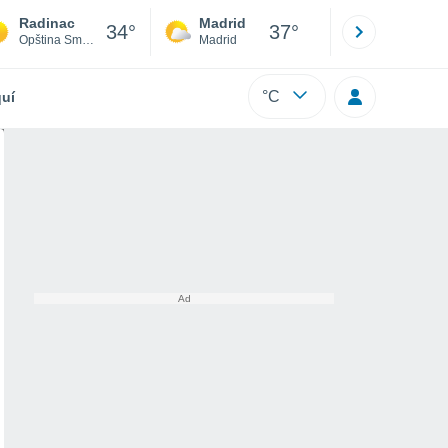
Radinac
Madrid
Barcelona
34°
37°
Opština Smederevo
Madrid
Barcelona
°C
uí