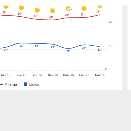
37°
36°
36°
35°
35°
34°
34°
20
23°
10
23°
23°
22°
21°
21°
21°
l/m²
Mié
12
Jue
13
Vie
14
Sáb
15
Dom
16
Lun
17
Mar
18
Mínima
Lluvia