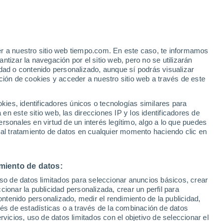
er a nuestro sitio web tiempo.com. En este caso, te informamos
h
tizar la navegación por el sitio web, pero no se utilizarán
dad o contenido personalizado, aunque sí podrás visualizar
ción de cookies y acceder a nuestro sitio web a través de este
e nubosidad
Radar de lluvia
Satélites
Modelos
es, identificadores únicos o tecnologías similares para
n este sitio web, las direcciones IP y los identificadores de
rsonales en virtud de un interés legítimo, algo a lo que puedes
 al tratamiento de datos en cualquier momento haciendo clic en
omingo
Lunes
Martes
Miércoles
9 Ago
10 Ago
11 Ago
12 Ago
miento de datos:
uso de datos limitados para seleccionar anuncios básicos, crear
ccionar la publicidad personalizada, crear un perfil para
ontenido personalizado, medir el rendimiento de la publicidad,
33°
/
21°
33°
/
20°
35°
/
20°
36°
/
21°
vés de estadísticas o a través de la combinación de datos
rvicios, uso de datos limitados con el objetivo de seleccionar el