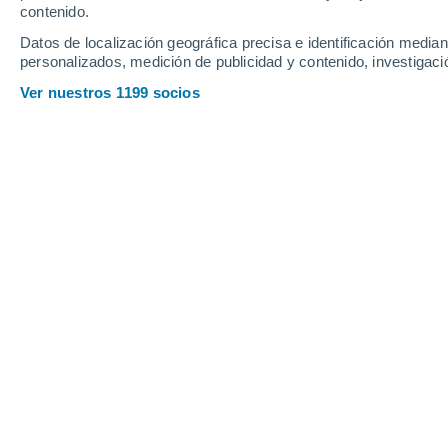
contenido.
20
-
50
km/h
15
-
33
km/h
9
15
-
37
km/h
Datos de localización geográfica precisa e identificación mediant
personalizados, medición de publicidad y contenido, investigació
El tiempo en Radinac hoy
, 6 de agost
Ver nuestros 1199 socios
Soleado
34°
17:00
Sensación T.
3
Soleado
34°
18:00
Sensación T.
3
Soleado
32°
19:00
Sensación T.
3
Soleado
30°
20:00
Sensación T.
3
Nubes y claro
29°
21:00
Sensación T.
2