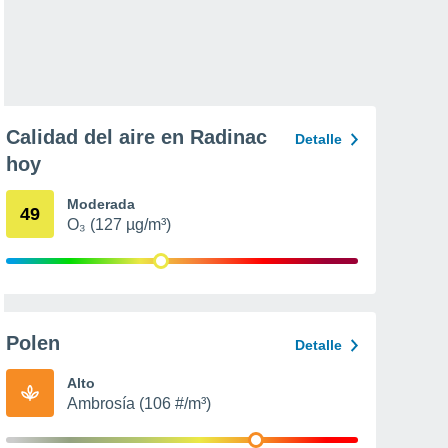
Calidad del aire en Radinac
Detalle
hoy
Moderada
49
O₃ (127 µg/m³)
Polen
Detalle
Alto
Ambrosía (106 #/m³)