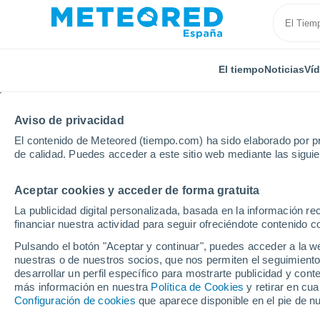
El tiempo
Noticias
Ví
Aviso de privacidad
El contenido de Meteored (tiempo.com) ha sido elaborado por pr
de calidad. Puedes acceder a este sitio web mediante las sigui
Aceptar cookies y acceder de forma gratuita
Inicio
Serbia
Podunavlje
Radinac
La publicidad digital personalizada, basada en la información r
financiar nuestra actividad para seguir ofreciéndote contenido c
El Tiempo en Radinac
Pulsando el botón "Aceptar y continuar", puedes acceder a la w
nuestras o de nuestros socios, que nos permiten el seguimiento
16:48
Jueves
desarrollar un perfil específico para mostrarte publicidad y co
más información en nuestra
Política de Cookies
y retirar en cu
Configuración de cookies
que aparece disponible en el pie de n
Soleado