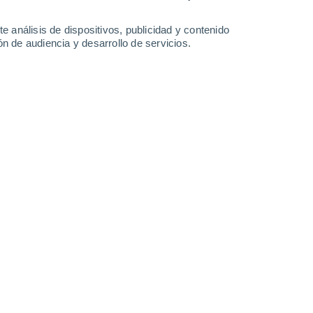
-
24
km/h
12
-
26
km/h
6
-
21
km/h
6
-
22
km/h
e análisis de dispositivos, publicidad y contenido
n de audiencia y desarrollo de servicios.
o
Noreste
2 Bajo
3°
7
-
21 km/h
FPS:
no
Noreste
1 Bajo
3°
7
-
17 km/h
FPS:
no
Noreste
0 Bajo
2°
5
-
16 km/h
FPS:
no
Este
0 Bajo
0°
1
-
9 km/h
FPS:
no
s
Sur
0 Bajo
9°
6
-
10 km/h
FPS:
no