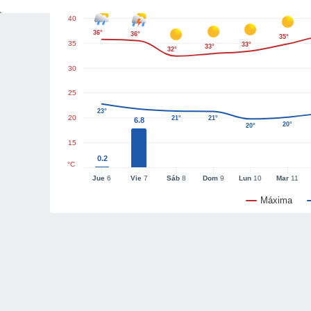
40
36°
36°
35°
35
33°
33°
32°
30
25
23°
20
21°
21°
6.8
20°
20°
15
0.2
°C
Jue
6
Vie
7
Sáb
8
Dom
9
Lun
10
Mar
11
Máxima