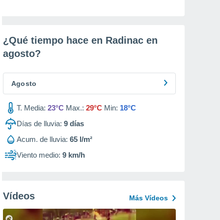
¿Qué tiempo hace en Radinac en
agosto
?
Agosto
T. Media:
23°C
Max.:
29°C
Min:
18°C
Días de lluvia:
9
días
Acum. de lluvia:
65 l/m²
Viento medio:
9 km/h
Vídeos
Más Vídeos