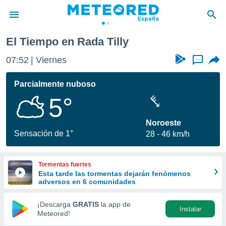
El Tiempo en Rada Tilly
privacidad
07:52
Viernes
...
o de
tiempo.com)
borado por
Parcialmente nuboso
es para
5°
ue la
 que se
e calidad.
Noroeste
eder a este
Sensación de 1°
28
46 km/h
ediante las
opciones:
Tormentas fuertes
ookies y
Esta tarde las tormentas dejarán fenómenos
e forma
adversos en 6 comunidades
d digital
¡Descarga
GRATIS
la app de
Instalar
ada, basada
Meteored!
mación