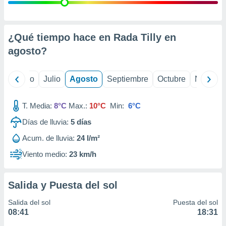
 seleccionar
o.
calización
precisa e
¿Qué tiempo hace en Rada Tilly en
ión mediante
agosto
?
, publicidad
yo
Junio
Julio
Agosto
Septiembre
Octubre
Noviemb
dos,
 publicidad
,
T. Media:
8°C
Max.:
10°C
Min:
6°C
ón de
Días de lluvia:
5
días
 desarrollo
s.
Acum. de lluvia:
24 l/m²
tros 1199
Viento medio:
23 km/h
ios
Salida y Puesta del sol
Salida del sol
Puesta del sol
08:41
18:31