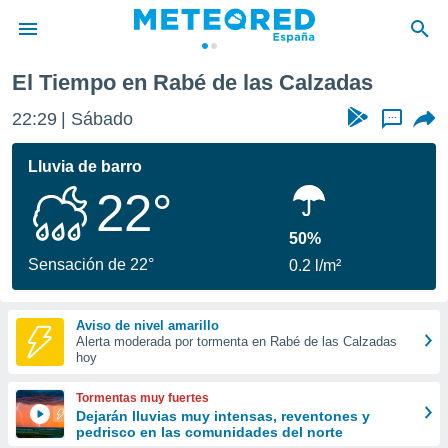
zadas
El Tiempo en Rabé de las Calzadas
privacidad
22:29
Sábado
...
o de
tiempo.com)
borado por
Lluvia de barro
es para
22°
ue la
 que se
e calidad.
50%
eder a este
Sensación de 22°
0.2 l/m²
ediante las
opciones:
Aviso de nivel amarillo
ookies y
Alerta moderada por tormenta en Rabé de las Calzadas
e forma
hoy
d digital
Tormentas muy fuertes
ada, basada
Dejarán lluvias muy intensas, reventones y
pedrisco en las comunidades del norte
mación