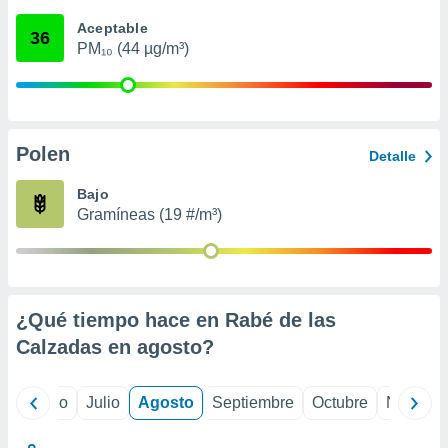
 seleccionar
o.
Aceptable
36
PM₁₀ (44 µg/m³)
calización
precisa e
ión mediante
, publicidad
Polen
Detalle
dos,
 publicidad
Bajo
,
Gramíneas (19 #/m³)
ón de
 desarrollo
s.
tros 1199
ios
¿Qué tiempo hace en Rabé de las
Calzadas en
agosto
?
yo
Junio
Julio
Agosto
Septiembre
Octubre
Noviemb