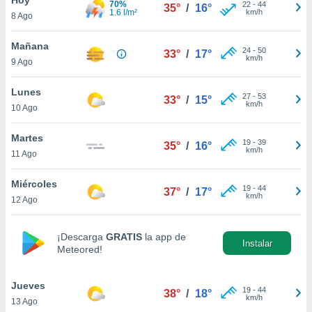
70%
22
-
44
35°
/
16°
1.6 l/m²
km/h
8 Ago
do en
 mismo.
sultar más
Mañana
24
-
50
33°
/
17°
 en nuestra
km/h
9 Ago
 Cookies
y
ualquier
Lunes
27
-
53
33°
/
15°
km/h
10 Ago
ento
 botón
ación de
Martes
19
-
39
35°
/
16°
kies
km/h
11 Ago
 disponible
e nuestra
Miércoles
19
-
44
.
37°
/
17°
km/h
12 Ago
IVAMENTE,
¡Descarga
GRATIS
la app de
Instalar
Meteored!
as
 a cookies
Jueves
 no aceptar
19
-
44
38°
/
18°
km/h
13 Ago
ón de