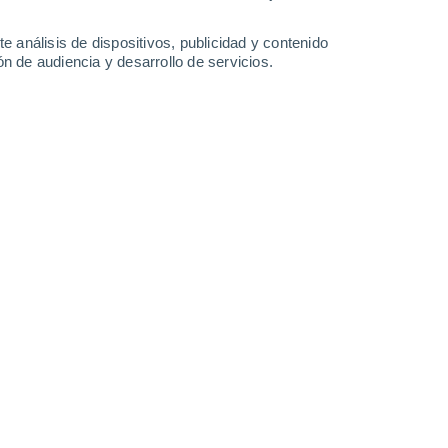
29°
/
16°
30°
/
17°
30°
/
17°
30°
/
16°
e análisis de dispositivos, publicidad y contenido
n de audiencia y desarrollo de servicios.
-
36
km/h
14
-
34
km/h
14
-
35
km/h
16
-
39
km/h
gosto
Noroeste
5 Medio
7
-
22 km/h
FPS:
6-10
Noroeste
6 Alto
8
-
23 km/h
FPS:
15-25
Noroeste
8 ¡Muy Alto!
9
-
25 km/h
FPS:
25-50
Oeste
8 ¡Muy Alto!
11
-
29 km/h
FPS:
25-50