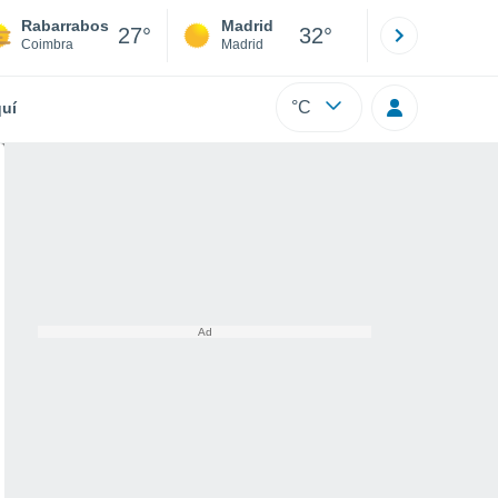
Rabarrabos
Madrid
Barcelona
27°
32°
Coimbra
Madrid
Barcelona
°C
uí