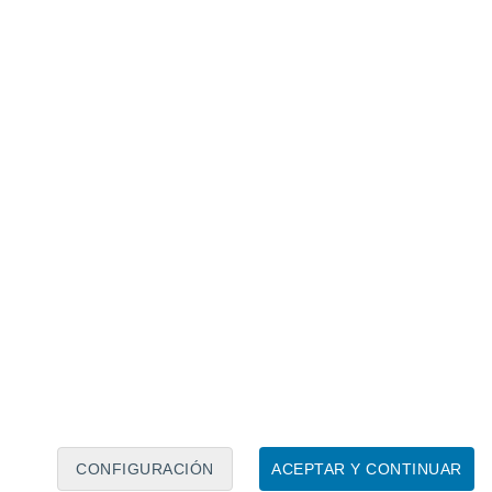
Calendario lunar
Lun
Mar
Mié
Jue
Vie
Sáb
Dom
8
9
10
11
12
13
14
15
16
17
18
19
20
21
CONFIGURACIÓN
ACEPTAR Y CONTINUAR