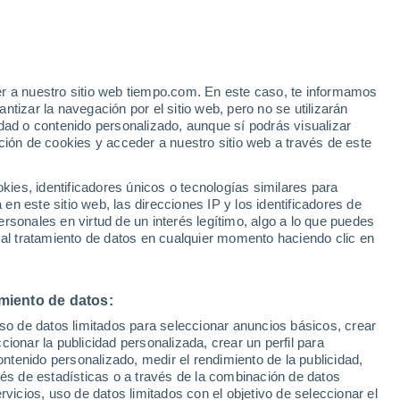
er a nuestro sitio web tiempo.com. En este caso, te informamos
h
tizar la navegación por el sitio web, pero no se utilizarán
dad o contenido personalizado, aunque sí podrás visualizar
ción de cookies y acceder a nuestro sitio web a través de este
es, identificadores únicos o tecnologías similares para
n este sitio web, las direcciones IP y los identificadores de
rsonales en virtud de un interés legítimo, algo a lo que puedes
 lluvia
Radar de lluvia
Satélites
Modelos
 al tratamiento de datos en cualquier momento haciendo clic en
miento de datos:
Martes
Miércoles
Jueves
Viernes
uso de datos limitados para seleccionar anuncios básicos, crear
11 Ago
12 Ago
13 Ago
14 Ago
ccionar la publicidad personalizada, crear un perfil para
ontenido personalizado, medir el rendimiento de la publicidad,
vés de estadísticas o a través de la combinación de datos
rvicios, uso de datos limitados con el objetivo de seleccionar el