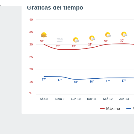
Gráficas del tiempo
40
35
30°
30°
30°
30
29°
28°
28°
25
20
17°
17°
17°
17°
15
16°
16°
°C
Sáb
8
Dom
9
Lun
10
Mar
11
Mié
12
Jue
13
Máxima