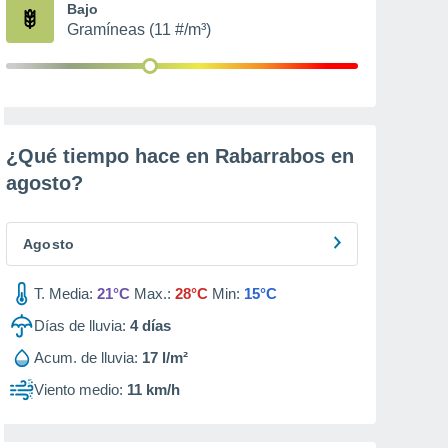
Bajo
Gramíneas (11 #/m³)
¿Qué tiempo hace en Rabarrabos en
agosto
?
Agosto
T. Media:
21°C
Max.:
28°C
Min:
15°C
Días de lluvia:
4
días
Acum. de lluvia:
17 l/m²
Viento medio:
11 km/h