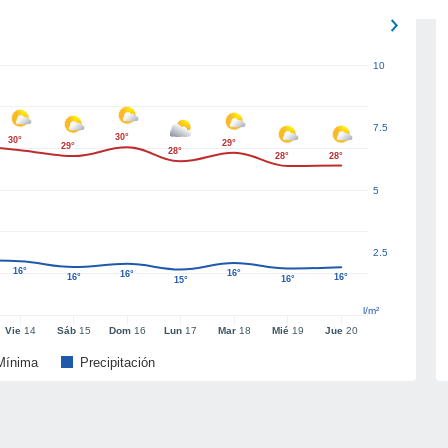
10
7.5
30°
30°
29°
29°
28°
28°
28°
5
2.5
16°
16°
16°
16°
16°
16°
15°
l/m²
Vie
14
Sáb
15
Dom
16
Lun
17
Mar
18
Mié
19
Jue
20
Mínima
Precipitación