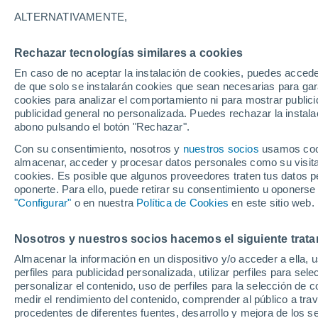
25°
ALTERNATIVAMENTE,
Rechazar tecnologías similares a cookies
Noroeste
En caso de no aceptar la instalación de cookies, puedes acced
Sensación de 26°
7
-
22 km/
de que solo se instalarán cookies que sean necesarias para garan
cookies para analizar el comportamiento ni para mostrar publici
publicidad general no personalizada. Puedes rechazar la instala
abono pulsando el botón "Rechazar".
Tormentas muy fuertes
Dejarán lluvias muy intensas, reventones y
Con su consentimiento, nosotros y
nuestros socios
usamos cooki
pedrisco en las comunidades del norte
almacenar, acceder y procesar datos personales como su visita e
cookies. Es posible que algunos proveedores traten tus datos pe
El Tiempo 1 - 7 días
Por horas
Actualidad
Mapa de
oponerte. Para ello, puede retirar su consentimiento u oponerse
"Configurar"
o en nuestra
Política de Cookies
en este sitio web.
Nosotros y nuestros socios hacemos el siguiente trata
Mañana
Lunes
Hoy
Almacenar la información en un dispositivo y/o acceder a ella, 
9 Ago
10 Ago
8 Ago
perfiles para publicidad personalizada, utilizar perfiles para sele
personalizar el contenido, uso de perfiles para la selección de c
medir el rendimiento del contenido, comprender al público a tra
procedentes de diferentes fuentes, desarrollo y mejora de los se