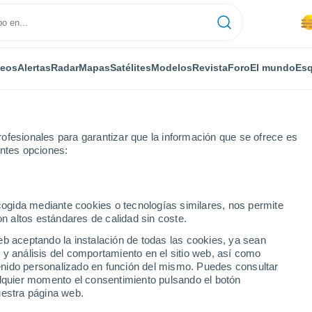
deos
Alertas
Radar
Mapas
Satélites
Modelos
Revista
Foro
El mundo
Esq
ofesionales para garantizar que la información que se ofrece es
entes opciones:
ecogida mediante cookies o tecnologías similares, nos permite
on altos estándares de calidad sin coste.
os
eb aceptando la instalación de todas las cookies, ya sean
 y análisis del comportamiento en el sitio web, así como
...
ntenido personalizado en función del mismo. Puedes consultar
alquier momento el consentimiento pulsando el botón
Por horas
uestra página web.
Se espera calima en las
próximas horas