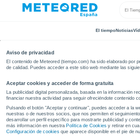
El tiempo
Noticias
Ví
Aviso de privacidad
El contenido de Meteored (tiempo.com) ha sido elaborado por pr
de calidad. Puedes acceder a este sitio web mediante las sigui
Aceptar cookies y acceder de forma gratuita
Inicio
Portugal
Distrito de Coimbra
Rabarrabos
La publicidad digital personalizada, basada en la información r
financiar nuestra actividad para seguir ofreciéndote contenido c
El Tiempo en Rabarrab
Pulsando el botón "Aceptar y continuar", puedes acceder a la w
nuestras o de nuestros socios, que nos permiten el seguimiento
11:21
Sábado
desarrollar un perfil específico para mostrarte publicidad y co
más información en nuestra
Política de Cookies
y retirar en cu
Configuración de cookies
que aparece disponible en el pie de n
Calima