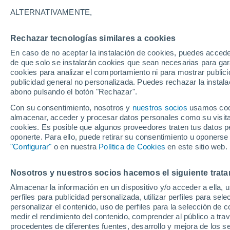
10°
ALTERNATIVAMENTE,
Rechazar tecnologías similares a cookies
Menguant
En caso de no aceptar la instalación de cookies, puedes acced
Iluminada
Sensación de 12°
de que solo se instalarán cookies que sean necesarias para garan
cookies para analizar el comportamiento ni para mostrar publici
publicidad general no personalizada. Puedes rechazar la instala
abono pulsando el botón "Rechazar".
Llega una vaguada
Este fin de semana dejará tormentas con lluv
Con su consentimiento, nosotros y
nuestros socios
usamos cooki
fuertes y granizo en España
almacenar, acceder y procesar datos personales como su visita e
cookies. Es posible que algunos proveedores traten tus datos pe
El Tiempo 1 - 7 días
Por horas
Actualidad
Mapa de
oponerte. Para ello, puede retirar su consentimiento u oponerse
"Configurar"
o en nuestra
Política de Cookies
en este sitio web.
Nosotros y nuestros socios hacemos el siguiente trata
Mañana
Domingo
Hoy
Almacenar la información en un dispositivo y/o acceder a ella, 
8 Ago
9 Ago
7 Ago
perfiles para publicidad personalizada, utilizar perfiles para sele
personalizar el contenido, uso de perfiles para la selección de c
medir el rendimiento del contenido, comprender al público a tra
procedentes de diferentes fuentes, desarrollo y mejora de los se