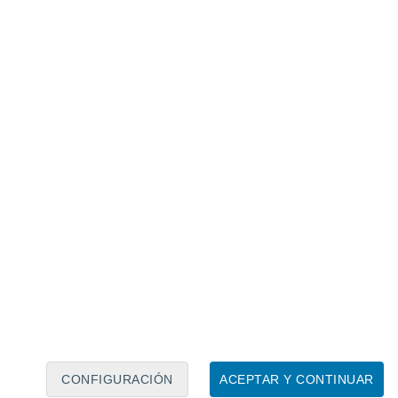
Calendario lunar
Lun
Mar
Mié
Jue
Vie
Sáb
Dom
7
8
9
10
11
12
13
14
15
16
17
18
19
20
CONFIGURACIÓN
ACEPTAR Y CONTINUAR