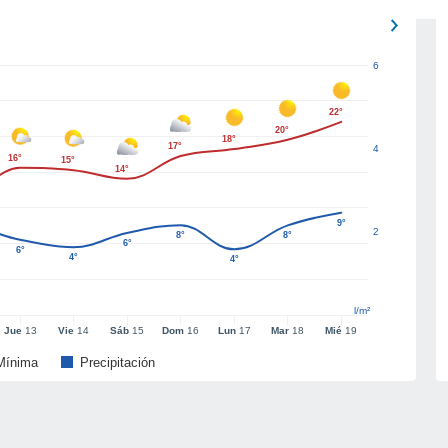
6
22°
20°
18°
17°
4
16°
15°
14°
9°
2
8°
8°
6°
6°
4°
4°
l/m²
Jue
13
Vie
14
Sáb
15
Dom
16
Lun
17
Mar
18
Mié
19
Mínima
Precipitación