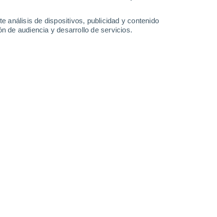
14°
/
2°
14°
/
4°
12°
/
7°
16°
/
6°
e análisis de dispositivos, publicidad y contenido
n de audiencia y desarrollo de servicios.
-
45
km/h
7
-
19
km/h
10
-
21
km/h
6
-
21
km/h
Norte
1 Bajo
°
17
-
34 km/h
FPS:
no
Norte
0 Bajo
°
10
-
32 km/h
FPS:
no
Norte
0 Bajo
°
6
-
19 km/h
FPS:
no
s
Norte
0 Bajo
°
6
-
13 km/h
FPS:
no