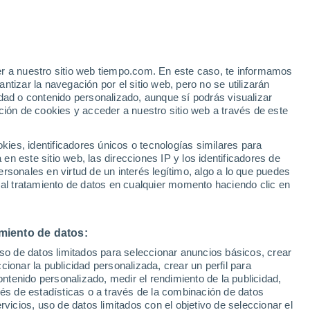
e
er a nuestro sitio web tiempo.com. En este caso, te informamos
:
33%
tizar la navegación por el sitio web, pero no se utilizarán
dad o contenido personalizado, aunque sí podrás visualizar
ción de cookies y acceder a nuestro sitio web a través de este
ias
es, identificadores únicos o tecnologías similares para
n este sitio web, las direcciones IP y los identificadores de
rsonales en virtud de un interés legítimo, algo a lo que puedes
 viento
Radar de lluvia
Satélites
Modelos
 al tratamiento de datos en cualquier momento haciendo clic en
miento de datos:
Lunes
Martes
Miércoles
Jueves
uso de datos limitados para seleccionar anuncios básicos, crear
10 Ago
11 Ago
12 Ago
13 Ago
ccionar la publicidad personalizada, crear un perfil para
ontenido personalizado, medir el rendimiento de la publicidad,
vés de estadísticas o a través de la combinación de datos
rvicios, uso de datos limitados con el objetivo de seleccionar el