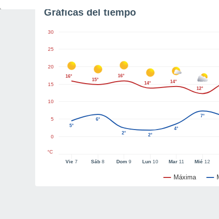
Gráficas del tiempo
30
25
20
16°
16°
15°
14°
14°
15
12°
10
7°
5
6°
5°
4°
2°
2°
0
°C
Vie
7
Sáb
8
Dom
9
Lun
10
Mar
11
Mié
12
Máxima