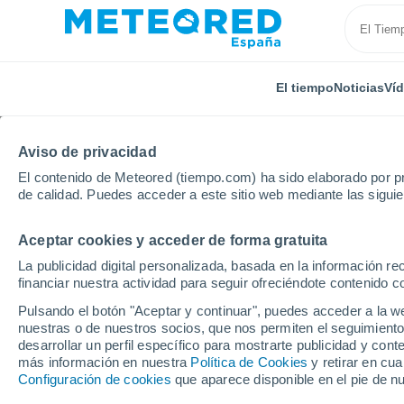
El tiempo
Noticias
Ví
Aviso de privacidad
El contenido de Meteored (tiempo.com) ha sido elaborado por pr
de calidad. Puedes acceder a este sitio web mediante las sigui
Aceptar cookies y acceder de forma gratuita
Inicio
Argentina
Provincia de San Luis
Quines
La publicidad digital personalizada, basada en la información r
financiar nuestra actividad para seguir ofreciéndote contenido c
El Tiempo en Quines
Pulsando el botón "Aceptar y continuar", puedes acceder a la w
nuestras o de nuestros socios, que nos permiten el seguimiento
23:05
Viernes
desarrollar un perfil específico para mostrarte publicidad y co
más información en nuestra
Política de Cookies
y retirar en cu
Configuración de cookies
que aparece disponible en el pie de n
Cielo despejado