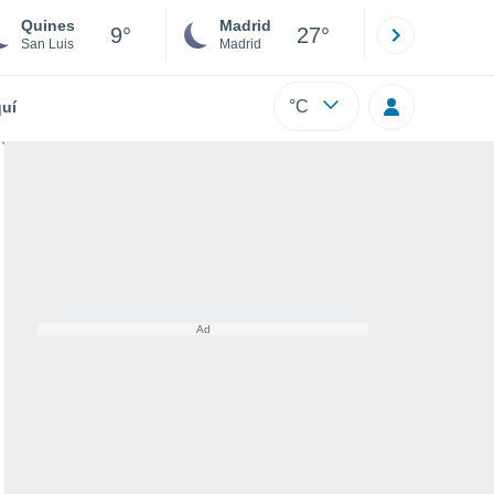
Quines
Madrid
Barcelona
9°
27°
San Luis
Madrid
Barcelona
°C
uí