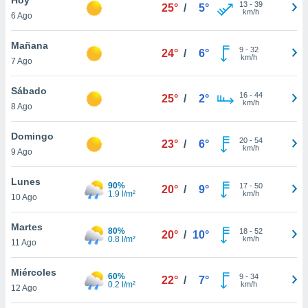
13
-
39
25°
/
5°
km/h
6 Ago
do en
 mismo.
sultar más
Mañana
9
-
32
24°
/
6°
 en nuestra
km/h
7 Ago
 Cookies
y
ualquier
Sábado
16
-
44
25°
/
2°
km/h
8 Ago
ento
 botón
ación de
Domingo
20
-
54
23°
/
6°
kies
km/h
9 Ago
 disponible
e nuestra
Lunes
90%
17
-
50
.
20°
/
9°
1.9 l/m²
km/h
10 Ago
IVAMENTE,
Martes
80%
18
-
52
20°
/
10°
0.8 l/m²
km/h
11 Ago
as
 a cookies
Miércoles
60%
9
-
34
22°
/
7°
0.2 l/m²
km/h
 no aceptar
12 Ago
ón de