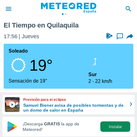
El Tiempo en Quilaquila
privacidad
17:56
Jueves
...
o de
tiempo.com)
borado por
Soleado
es para
19°
ue la
 que se
e calidad.
Sur
eder a este
Sensación de 19°
2
22 km/h
ediante las
opciones:
Previsión para el eclipse
ookies y
Samuel Biener avisa de posibles tormentas y de
e forma
un domo de calor en España
d digital
¡Descarga
GRATIS
la app de
Instalar
ada, basada
Meteored!
mación