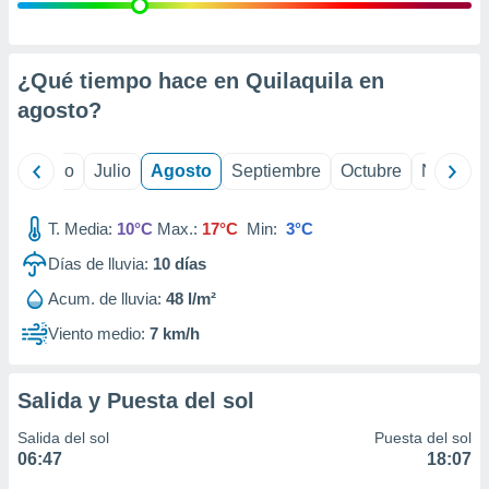
 seleccionar
o.
calización
precisa e
¿Qué tiempo hace en Quilaquila en
ión mediante
agosto
?
, publicidad
yo
Junio
Julio
Agosto
Septiembre
Octubre
Noviemb
dos,
 publicidad
,
T. Media:
10°C
Max.:
17°C
Min:
3°C
ón de
Días de lluvia:
10
días
 desarrollo
s.
Acum. de lluvia:
48 l/m²
tros 1199
Viento medio:
7 km/h
ios
Salida y Puesta del sol
Salida del sol
Puesta del sol
06:47
18:07