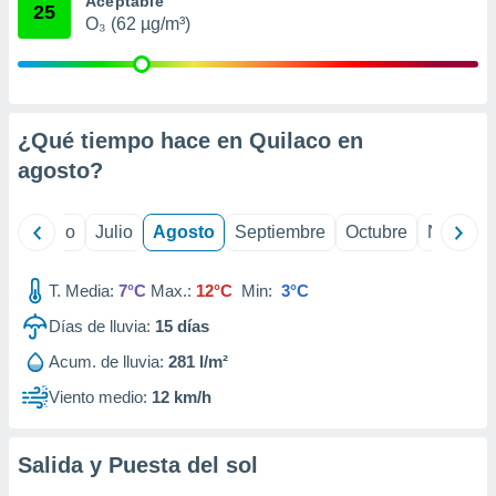
Aceptable
 seleccionar
25
o.
O₃ (62 µg/m³)
calización
precisa e
ión mediante
¿Qué tiempo hace en Quilaco en
, publicidad
agosto
?
dos,
 publicidad
,
yo
Junio
Julio
Agosto
Septiembre
Octubre
Noviemb
ón de
 desarrollo
s.
T. Media:
7°C
Max.:
12°C
Min:
3°C
tros 1199
Días de lluvia:
15
días
ios
Acum. de lluvia:
281 l/m²
Viento medio:
12 km/h
Salida y Puesta del sol