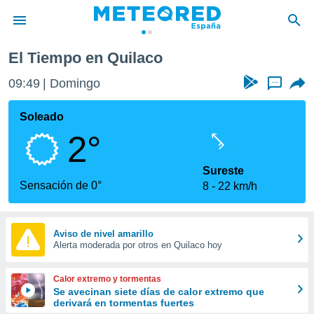
El Tiempo en Quilaco
privacidad
09:49
Domingo
...
o de
tiempo.com)
borado por
Soleado
es para
2°
ue la
 que se
e calidad.
Sureste
eder a este
Sensación de 0°
8
22 km/h
ediante las
opciones:
ookies y
Aviso de nivel amarillo
Alerta moderada por otros en Quilaco hoy
e forma
d digital
Calor extremo y tormentas
ada, basada
Se avecinan siete días de calor extremo que
derivará en tormentas fuertes
mación