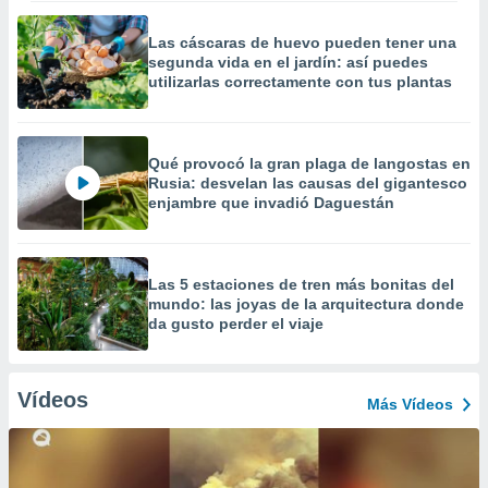
Las cáscaras de huevo pueden tener una
segunda vida en el jardín: así puedes
utilizarlas correctamente con tus plantas
Qué provocó la gran plaga de langostas en
Rusia: desvelan las causas del gigantesco
enjambre que invadió Daguestán
Las 5 estaciones de tren más bonitas del
mundo: las joyas de la arquitectura donde
da gusto perder el viaje
Vídeos
Más Vídeos