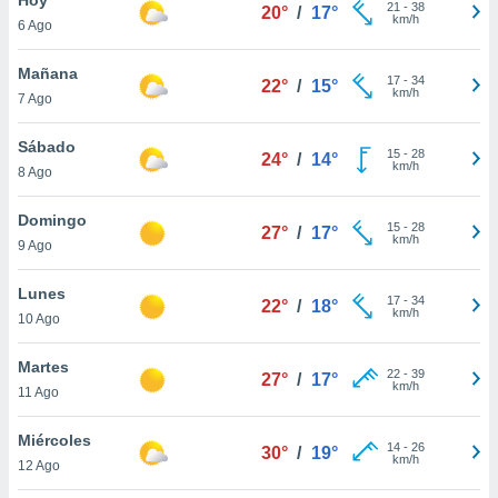
21
-
38
20°
/
17°
km/h
6 Ago
do en
 mismo.
sultar más
Mañana
17
-
34
22°
/
15°
 en nuestra
km/h
7 Ago
 Cookies
y
ualquier
Sábado
15
-
28
24°
/
14°
km/h
8 Ago
ento
 botón
ación de
Domingo
15
-
28
27°
/
17°
kies
km/h
9 Ago
 disponible
e nuestra
Lunes
17
-
34
.
22°
/
18°
km/h
10 Ago
IVAMENTE,
Martes
22
-
39
27°
/
17°
km/h
11 Ago
as
 a cookies
Miércoles
14
-
26
30°
/
19°
km/h
 no aceptar
12 Ago
ón de