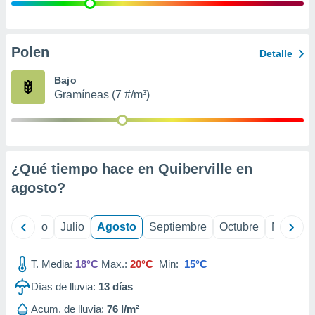
 seleccionar
o.
calización
precisa e
Polen
Detalle
ión mediante
Bajo
, publicidad
Gramíneas (7 #/m³)
dos,
 publicidad
,
ón de
¿Qué tiempo hace en Quiberville en
 desarrollo
s.
agosto
?
tros 1199
ios
yo
Junio
Julio
Agosto
Septiembre
Octubre
Noviemb
T. Media:
18°C
Max.:
20°C
Min:
15°C
Días de lluvia:
13
días
Acum. de lluvia:
76 l/m²