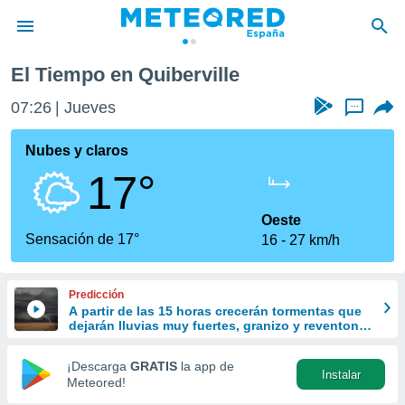
El Tiempo en Quiberville
privacidad
07:26
Jueves
...
o de
tiempo.com)
borado por
Nubes y claros
es para
17°
ue la
 que se
e calidad.
Oeste
eder a este
Sensación de 17°
16
27 km/h
ediante las
opciones:
Predicción
ookies y
A partir de las 15 horas crecerán tormentas que
e forma
dejarán lluvias muy fuertes, granizo y reventones
en el este peninsular
d digital
¡Descarga
GRATIS
la app de
Instalar
ada, basada
Meteored!
mación